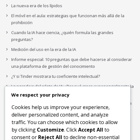
La nueva era de los lípidos
El móvil en el aula: estrategias que funcionan más allá de la
prohibición
Cuando la IA hace ciencia, ¿quién formula las grandes
preguntas?
Medición del uso en la era de la IA
Informe especial: 10 preguntas que debe hacerse al considerar
una plataforma de gestión del conocimiento
¿Y si Tinder mostrara tu coeficiente intelectual?
La paradoja del piloto de IA: ¿Por qué crece exponencialmente la
complejidad de la IA empresarial?
We respect your privacy
Los organigramas de marketing se crearon para los canales. La
Cookies help us improve your experience,
IA acaba de dejarlos obsoletos.
deliver personalized content, and analyze
traffic. You can choose which cookies to allow
by clicking
Customize
. Click
Accept All
to
Buscar
consent or
Reject All
to decline non-essential
Buscar