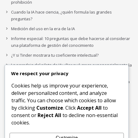
prohibición
Cuando la IA hace ciencia, ¿quién formula las grandes
preguntas?
Medición del uso en la era de la IA
Informe especial: 10 preguntas que debe hacerse al considerar
una plataforma de gestión del conocimiento
¿Y si Tinder mostrara tu coeficiente intelectual?
La paradoja del piloto de IA: ¿Por qué crece exponencialmente la
complejidad de la IA empresarial?
We respect your privacy
Los organigramas de marketing se crearon para los canales. La
Cookies help us improve your experience,
IA acaba de dejarlos obsoletos.
deliver personalized content, and analyze
traffic. You can choose which cookies to allow
by clicking
Customize
. Click
Accept All
to
Buscar
consent or
Reject All
to decline non-essential
Buscar
cookies.
Customize