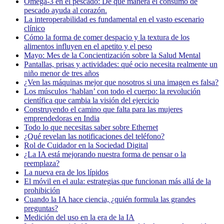
Omega-3 en el pescado: De qué manera el consumo de
pescado ayuda al corazón.
La interoperabilidad es fundamental en el vasto escenario
clínico
Cómo la forma de comer despacio y la textura de los
alimentos influyen en el apetito y el peso
Mayo: Mes de la Concientización sobre la Salud Mental
Pantallas, prisas y actividades: qué ocio necesita realmente un
niño menor de tres años
¿Ven las máquinas mejor que nosotros si una imagen es falsa?
Los músculos ‘hablan’ con todo el cuerpo: la revolución
científica que cambia la visión del ejercicio
Construyendo el camino que falta para las mujeres
emprendedoras en India
Todo lo que necesitas saber sobre Ethernet
¿Qué revelan las notificaciones del teléfono?
Rol de Cuidador en la Sociedad Digital
¿La IA está mejorando nuestra forma de pensar o la
reemplaza?
La nueva era de los lípidos
El móvil en el aula: estrategias que funcionan más allá de la
prohibición
Cuando la IA hace ciencia, ¿quién formula las grandes
preguntas?
Medición del uso en la era de la IA