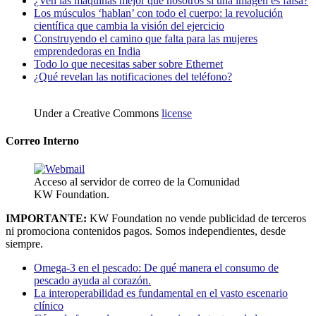
¿Ven las máquinas mejor que nosotros si una imagen es falsa?
Los músculos ‘hablan’ con todo el cuerpo: la revolución
científica que cambia la visión del ejercicio
Construyendo el camino que falta para las mujeres
emprendedoras en India
Todo lo que necesitas saber sobre Ethernet
¿Qué revelan las notificaciones del teléfono?
Under a Creative Commons
license
Correo Interno
Acceso al servidor de correo de la Comunidad
KW Foundation.
IMPORTANTE:
KW Foundation no vende publicidad de terceros
ni promociona contenidos pagos. Somos independientes, desde
siempre.
Omega-3 en el pescado: De qué manera el consumo de
pescado ayuda al corazón.
La interoperabilidad es fundamental en el vasto escenario
clínico