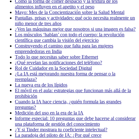
Cómo la forma de comer despacio y la textura de los
alimentos influyen en el apetito y el peso
Mayo: Mes de la Concientización sobre la Salud Mental
Pantallas, prisas y actividades: qué ocio necesita realmente un
niño menor de tres años
¿Ven las máquinas mejor que nosotros si una imagen es falsa?
Los músculos ‘hablan’ con todo el cuerpo: la revolución
científica que cambia la visión del ejercicio
Construyendo el camino que falta para las mujeres
emprendedoras en India
Todo lo que necesitas saber sobre Ethernet
¿Qué revelan las notificaciones del teléfono?
Rol de Cuidador en la Sociedad Digital
¿La IA está mejorando nuestra forma de pensar o la
reemplaza?
La nueva era de los lípidos
El móvil en el aula: estrategias que funcionan más allá de la
prohibición
Cuando la IA hace ciencia, ¿quién formula las grandes
preguntas?
Medición del uso en la era de la IA
Informe especial: 10 preguntas que debe hacerse al considerar
una plataforma de gestión del conocimiento
¿Y si Tinder mostrara tu coeficiente intelectual?
La paradoja del piloto de IA: ¿Por qué crece