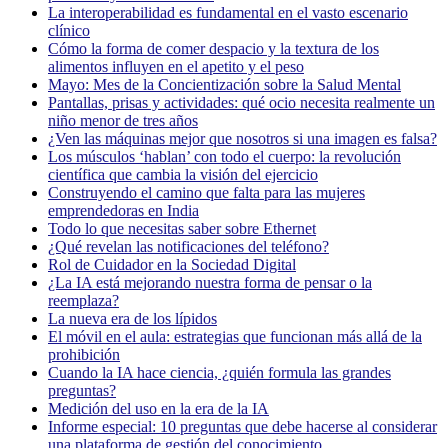
La interoperabilidad es fundamental en el vasto escenario
clínico
Cómo la forma de comer despacio y la textura de los
alimentos influyen en el apetito y el peso
Mayo: Mes de la Concientización sobre la Salud Mental
Pantallas, prisas y actividades: qué ocio necesita realmente un
niño menor de tres años
¿Ven las máquinas mejor que nosotros si una imagen es falsa?
Los músculos ‘hablan’ con todo el cuerpo: la revolución
científica que cambia la visión del ejercicio
Construyendo el camino que falta para las mujeres
emprendedoras en India
Todo lo que necesitas saber sobre Ethernet
¿Qué revelan las notificaciones del teléfono?
Rol de Cuidador en la Sociedad Digital
¿La IA está mejorando nuestra forma de pensar o la
reemplaza?
La nueva era de los lípidos
El móvil en el aula: estrategias que funcionan más allá de la
prohibición
Cuando la IA hace ciencia, ¿quién formula las grandes
preguntas?
Medición del uso en la era de la IA
Informe especial: 10 preguntas que debe hacerse al considerar
una plataforma de gestión del conocimiento