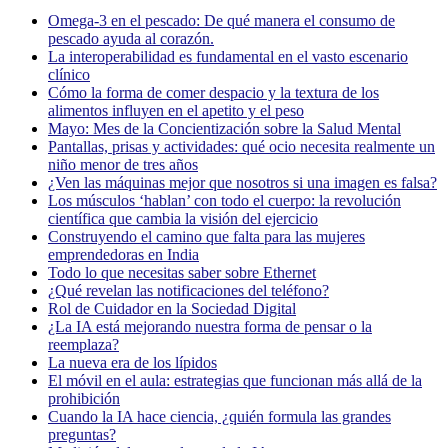
Omega-3 en el pescado: De qué manera el consumo de
pescado ayuda al corazón.
La interoperabilidad es fundamental en el vasto escenario
clínico
Cómo la forma de comer despacio y la textura de los
alimentos influyen en el apetito y el peso
Mayo: Mes de la Concientización sobre la Salud Mental
Pantallas, prisas y actividades: qué ocio necesita realmente un
niño menor de tres años
¿Ven las máquinas mejor que nosotros si una imagen es falsa?
Los músculos ‘hablan’ con todo el cuerpo: la revolución
científica que cambia la visión del ejercicio
Construyendo el camino que falta para las mujeres
emprendedoras en India
Todo lo que necesitas saber sobre Ethernet
¿Qué revelan las notificaciones del teléfono?
Rol de Cuidador en la Sociedad Digital
¿La IA está mejorando nuestra forma de pensar o la
reemplaza?
La nueva era de los lípidos
El móvil en el aula: estrategias que funcionan más allá de la
prohibición
Cuando la IA hace ciencia, ¿quién formula las grandes
preguntas?