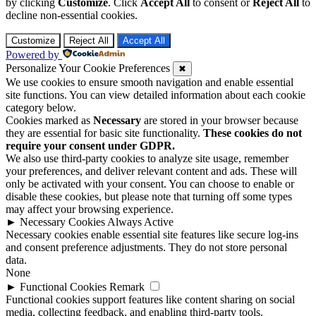
by clicking
Customize
. Click
Accept All
to consent or
Reject All
to
decline non-essential cookies.
Customize
Reject All
Accept All
Powered by
Personalize Your Cookie Preferences
✖
We use cookies to ensure smooth navigation and enable essential
site functions. You can view detailed information about each cookie
category below.
Cookies marked as
Necessary
are stored in your browser because
they are essential for basic site functionality.
These cookies do not
require your consent under GDPR.
We also use third-party cookies to analyze site usage, remember
your preferences, and deliver relevant content and ads. These will
only be activated with your consent. You can choose to enable or
disable these cookies, but please note that turning off some types
may affect your browsing experience.
►
Necessary Cookies
Always Active
Necessary cookies enable essential site features like secure log-ins
and consent preference adjustments. They do not store personal
data.
None
►
Functional Cookies
Remark
Functional cookies support features like content sharing on social
media, collecting feedback, and enabling third-party tools.