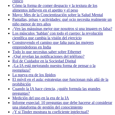
clínico
Cómo la forma de comer despacio y la textura de los
alimentos influyen en el apetito y el peso
Mayo: Mes de la Concientización sobre la Salud Mental
Pantallas, prisas y actividades: qué ocio necesita realmente un
niño menor de tres años
¿Ven las máquinas mejor que nosotros si una imagen es falsa?
Los músculos ‘hablan’ con todo el cuerpo: la revolución
científica que cambia la visión del ejercicio
Construyendo el camino que falta para las mujeres
emprendedoras en India
Todo lo que necesitas saber sobre Ethernet
¿Qué revelan las notificaciones del teléfono?
Rol de Cuidador en la Sociedad Digital
¿La IA está mejorando nuestra forma de pensar o la
reemplaza?
La nueva era de los lípidos
El móvil en el aula: estrategias que funcionan más allá de la
prohibición
Cuando la IA hace ciencia, ¿quién formula las grandes
preguntas?
Medición del uso en la era de la IA
Informe especial: 10 preguntas que debe hacerse al considerar
una plataforma de gestión del conocimiento
¿Y si Tinder mostrara tu coeficiente intelectual?