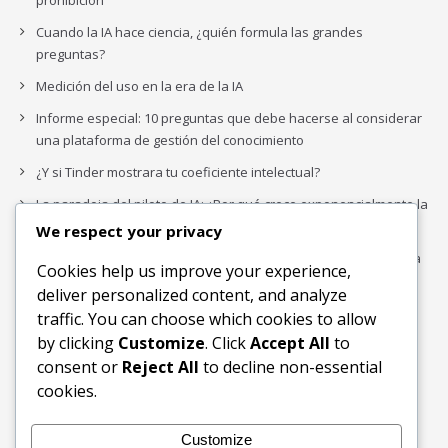
prohibición
Cuando la IA hace ciencia, ¿quién formula las grandes
preguntas?
Medición del uso en la era de la IA
Informe especial: 10 preguntas que debe hacerse al considerar
una plataforma de gestión del conocimiento
¿Y si Tinder mostrara tu coeficiente intelectual?
La paradoja del piloto de IA: ¿Por qué crece exponencialmente la
complejidad de la IA empresarial?
We respect your privacy
Los organigramas de marketing se crearon para los canales. La
Cookies help us improve your experience,
IA acaba de dejarlos obsoletos.
deliver personalized content, and analyze
traffic. You can choose which cookies to allow
by clicking
Customize
. Click
Accept All
to
Buscar
consent or
Reject All
to decline non-essential
Buscar
cookies.
Customize