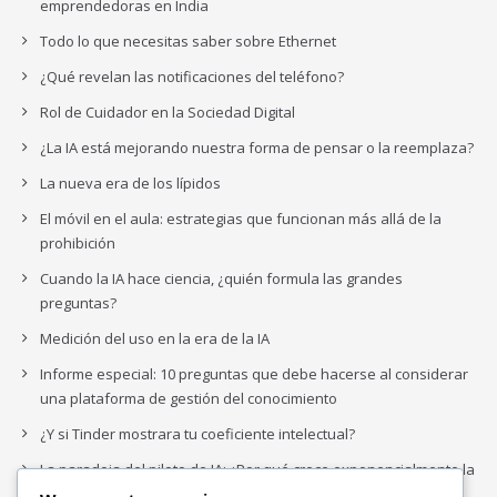
emprendedoras en India
Todo lo que necesitas saber sobre Ethernet
¿Qué revelan las notificaciones del teléfono?
Rol de Cuidador en la Sociedad Digital
¿La IA está mejorando nuestra forma de pensar o la reemplaza?
La nueva era de los lípidos
El móvil en el aula: estrategias que funcionan más allá de la
prohibición
Cuando la IA hace ciencia, ¿quién formula las grandes
preguntas?
Medición del uso en la era de la IA
Informe especial: 10 preguntas que debe hacerse al considerar
una plataforma de gestión del conocimiento
¿Y si Tinder mostrara tu coeficiente intelectual?
La paradoja del piloto de IA: ¿Por qué crece exponencialmente la
complejidad de la IA empresarial?