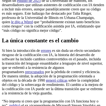
Según un
estudio de 2023
de la Universidad de Stanford, los
desarrolladores que utilizan asistentes de codificación con IA tienden
a incluir más errores, aunque paradójicamente creen que su código
es más seguro. Este hallazgo fue destacado por Talia Ringer,
profesora de la Universidad de Illinois en Urbana-Champaign,
quien
le dijo a Wired
que “probablemente existan tanto beneficios
como riesgos” con la codificación asistida por IA, enfatizando que
“más código no significa mejor código”.
La única constante es el cambio
Si bien la introducción de
errores
es sin duda un efecto secundario
riesgoso de la codificación con IA, la historia del desarrollo de
software ha incluido cambios controvertidos en el pasado, incluida
la transición del lenguaje ensamblador a lenguajes de nivel superior,
que se enfrentó a la resistencia de algunos
programadores
preocupados
por la pérdida de control y eficiencia.
De manera similar, la adopción de la programación orientada a
objetos en la década de 1990
generó críticas
sobre la complejidad
del código y la sobrecarga de rendimiento. El cambio a la mejora de
la codificación con IA puede ser la última transición que se enfrenta
a la resistencia de la vieja guardia.
“No importa si crees que la programación con IA funciona hoy o
no”,
publicó
el ex vicepresidente de Microsoft Steven Sinofsky en