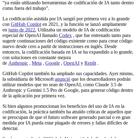
“ya están utilizando herramientas de codificación de IA tanto dentro
como fuera del trabajo”.
La codificación asistida por IA surgió por primera vez a lo grande
con
GitHub Copilot
en 2021, y la función se lanzó ampliamente
en
junio de 2022.
Utilizaba un modelo de IA de codificación
especial de OpenAI llamado
Codex
, que fue entrenado tanto para
sugerir continuaciones del código existente como para crear código
nuevo desde cero a partir de instrucciones en inglés. Desde
entonces, la codificación basada en IA se ha expandido a lo grande,
con soluciones en constante mejora
de
Anthropic
,
Meta
,
Google
,
OpenAI
y
Replit
.
GitHub Copilot también ha ampliado sus capacidades. Ayer mismo,
la subsidiaria de Microsoft
anunció
que los desarrolladores podrán
utilizar modelos que no sean de OpenAI, como Claude 3.5 de
Anthropic y Gemini 1.5 Pro de Google, para generar código dentro
de la aplicación por primera vez.
Si bien algunos promocionan los beneficios del uso de IA en la
codificación, la práctica también ha atraído críticas de aquellos que
se preocupan de que el futuro software generado parcial o en gran
medida por IA pueda estar plagado de errores y fallas difíciles de
detectar.