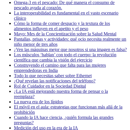
Omega-3 en el pescado: De qué manera el consumo de
pescado ayuda al corazón.
La interoperabilidad es fundamental en el vasto escenario
clínico
Cómo la forma de comer despacio y la textura de los
alimentos influyen en el apetito y el peso
Mayo: Mes de la Concientización sobre la Salud Mental
Pantallas, prisas y actividades: qué ocio necesita realmente un
niño menor de tres años
¿Ven las máquinas mejor que nosotros si una imagen es falsa?
Los músculos ‘hablan’ con todo el cuerpo: la revolución
científica que cambia la visión del ejercicio
Construyendo el camino que falta para las mujeres
emprendedoras en India
Todo lo que necesitas saber sobre Ethernet
¿Qué revelan las notificaciones del teléfono?
Rol de Cuidador en la Sociedad Digital
¿La IA está mejorando nuestra forma de pensar o la
reemplaza?
La nueva era de los lípidos
El móvil en el aula: estrategias que funcionan más allá de la
prohibición
Cuando la IA hace ciencia, ¿quién formula las grandes
preguntas?
Medición del uso en la era de la IA