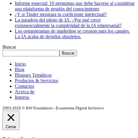
Informe especial: 10 preguntas que debe hacerse al considerar
una plataforma de gestión del conocimiento
¿Y si Tinder mostrara tu coeficiente intelectual?
La paradoja del piloto de IA: ¿Por qué crece
exponencialmente la complejidad de la IA empresarial?
Los organigramas de marketing se crearon para los canales.
La IA acaba de dejarlos obsoletos.
Buscar
Buscar
Inicio
Blog
Bloques Temáticos
Productos & Servicios
Contactos
Acerca de
Ingreso
2003-2026 © KW Foundation - Ecosistema Digital Inclusivo
Cerrar