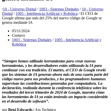
/
10 - Universo Digital
/
1003 - Sistemas Digitales
/
10 - Universo
Digital
/
1005 - Inteligencia Artificial y Robótica
/
El CEO de
Google afirma que más del 25% del nuevo código de Google se
genera mediante IA
05/11/2024
Gustavo
1003 - Sistemas Digitales
/
1005 - Inteligencia Artificial y
Robótica
“Siempre hemos utilizado herramientas para crear nuevas
herramientas, y los desarrolladores están utilizando la IA para
continuar con esa tradición. El martes, el CEO de Google reveló
que los sistemas de IA generan ahora más de una cuarta parte del
código nuevo para sus productos, y los programadores humanos
supervisan las contribuciones generadas por computadora. La
declaración, realizada durante la conferencia telefónica sobre los
resultados del tercer trimestre de 2024 de Google, muestra cómo
las herramientas de IA ya están teniendo un impacto considerable
en el desarrollo de software”.
por
Benj Edwards
| Ars Technica