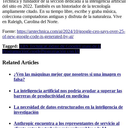
Technica y fundador de la sección dedicada a la inteligencia artificial
del sitio en 2022. También es un historiador de la tecnología
ampliamente citado. En su tiempo libre, escribe y graba música,
colecciona computadoras antiguas y disfruta de la naturaleza. Vive
en Raleigh, Carolina del Norte.
Fuente:
https://arstechnica.com/ai/2024/10/google-ceo-says-over-25-
of-new-google-code-is-generated-by-ai/
Tagged:
ARS Technica
Código de Google
Futuro de la
Programación
Google
Programación con IA
Related Articles
¿Ven las máquinas mejor que nosotros si una imagen es
falsa?
La inteligencia artificial nos podría ayudar a superar las
barreras de productividad en medicina
La necesidad de datos estructurados en la inteligencia de
investigación
Anthropic encuentra a los representantes de servicio al