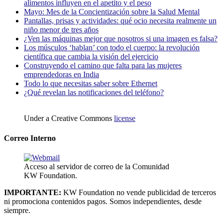
alimentos influyen en el apetito y el peso
Mayo: Mes de la Concientización sobre la Salud Mental
Pantallas, prisas y actividades: qué ocio necesita realmente un
niño menor de tres años
¿Ven las máquinas mejor que nosotros si una imagen es falsa?
Los músculos ‘hablan’ con todo el cuerpo: la revolución
científica que cambia la visión del ejercicio
Construyendo el camino que falta para las mujeres
emprendedoras en India
Todo lo que necesitas saber sobre Ethernet
¿Qué revelan las notificaciones del teléfono?
Under a Creative Commons
license
Correo Interno
Acceso al servidor de correo de la Comunidad
KW Foundation.
IMPORTANTE:
KW Foundation no vende publicidad de terceros
ni promociona contenidos pagos. Somos independientes, desde
siempre.