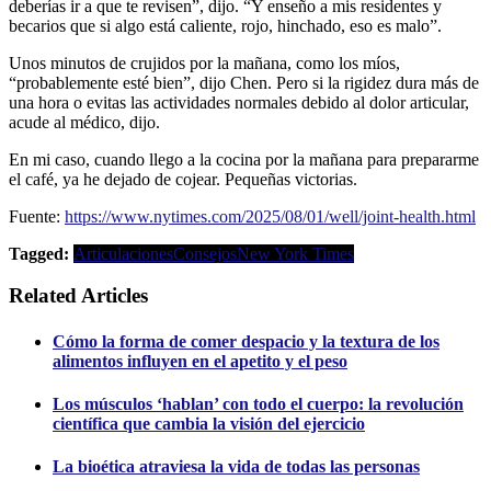
deberías ir a que te revisen”, dijo. “Y enseño a mis residentes y
becarios que si algo está caliente, rojo, hinchado, eso es malo”.
Unos minutos de crujidos por la mañana, como los míos,
“probablemente esté bien”, dijo Chen. Pero si la rigidez dura más de
una hora o evitas las actividades normales debido al dolor articular,
acude al médico, dijo.
En mi caso, cuando llego a la cocina por la mañana para prepararme
el café, ya he dejado de cojear. Pequeñas victorias.
Fuente:
https://www.nytimes.com/2025/08/01/well/joint-health.html
Tagged:
Articulaciones
Consejos
New York Times
Related Articles
Cómo la forma de comer despacio y la textura de los
alimentos influyen en el apetito y el peso
Los músculos ‘hablan’ con todo el cuerpo: la revolución
científica que cambia la visión del ejercicio
La bioética atraviesa la vida de todas las personas