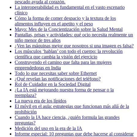
pescado ayuda al corazón.
La interoperabilidad es fundamental en el vasto escenario
clínico
Cómo la forma de comer despacio y la textura de los
alimentos influyen en el apetito y el peso
Mayo: Mes de la Concientización sobre la Salud Mental
Pantallas, prisas y actividades: qué ocio necesita realmente un
niño menor de tres años
¿Ven las máquinas mejor que nosotros si una imagen es falsa?
Los músculos ‘hablan’ con todo el cuerpo: la revolución
científica que cambia la visión del ejercicio
Construyendo el camino que falta para las mujeres
emprendedoras en India
Todo lo que necesitas saber sobre Ethernet
¿Qué revelan las notificaciones del teléfono?
Rol de Cuidador en la Sociedad Digital
¿La IA está mejorando nuestra forma de pensar o la
reemplaza?
La nueva era de los lípidos
El móvil en el aula: estrategias que funcionan más allá de la
prohibición
Cuando la IA hace ciencia, ¿quién formula las grandes
preguntas?
Medición del uso en la era de la IA
Informe especial: 10 preguntas que debe hacerse al considerar