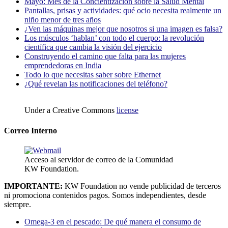
Mayo: Mes de la Concientización sobre la Salud Mental
Pantallas, prisas y actividades: qué ocio necesita realmente un
niño menor de tres años
¿Ven las máquinas mejor que nosotros si una imagen es falsa?
Los músculos ‘hablan’ con todo el cuerpo: la revolución
científica que cambia la visión del ejercicio
Construyendo el camino que falta para las mujeres
emprendedoras en India
Todo lo que necesitas saber sobre Ethernet
¿Qué revelan las notificaciones del teléfono?
Under a Creative Commons
license
Correo Interno
Acceso al servidor de correo de la Comunidad
KW Foundation.
IMPORTANTE:
KW Foundation no vende publicidad de terceros
ni promociona contenidos pagos. Somos independientes, desde
siempre.
Omega-3 en el pescado: De qué manera el consumo de