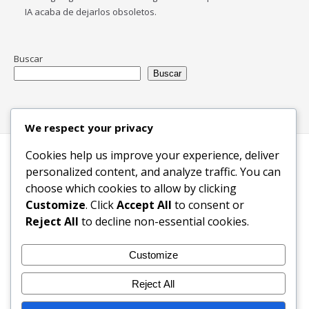
IA acaba de dejarlos obsoletos.
Buscar
Buscar
We respect your privacy
Cookies help us improve your experience, deliver
Inicio
Blog
Bloques Temáticos
personalized content, and analyze traffic. You can
Productos & Servicios
Contactos
Acerca de
choose which cookies to allow by clicking
Ingreso
Customize
. Click
Accept All
to consent or
Reject All
to decline non-essential cookies.
2003-2026 © KW Foundation - Ecosistema Digital Inclusivo
Customize
Reject All