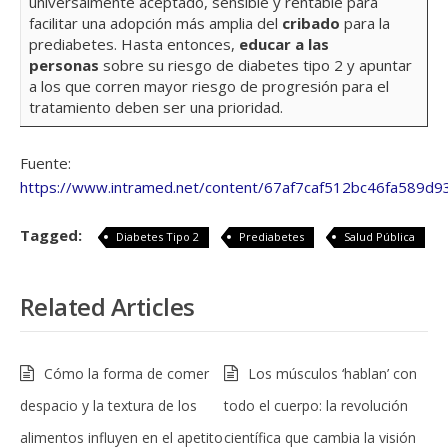
universalmente aceptado, sensible y rentable para
facilitar una adopción más amplia del
cribado
para la
prediabetes. Hasta entonces,
educar a las
personas
sobre su riesgo de diabetes tipo 2 y apuntar
a los que corren mayor riesgo de progresión para el
tratamiento deben ser una prioridad.
Fuente:
https://www.intramed.net/content/67af7caf512bc46fa589d9
Tagged:
Diabetes Tipo 2
Prediabetes
Salud Pública
Related Articles
Cómo la forma de comer
Los músculos ‘hablan’ con
despacio y la textura de los
todo el cuerpo: la revolución
alimentos influyen en el apetito
científica que cambia la visión