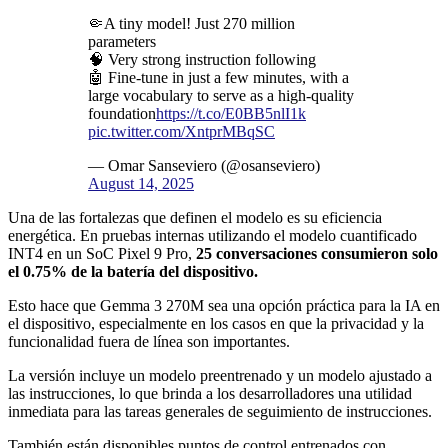
🤏A tiny model! Just 270 million
parameters
🧠 Very strong instruction following
🤖 Fine-tune in just a few minutes, with a
large vocabulary to serve as a high-quality
foundation
https://t.co/E0BB5nlI1k
pic.twitter.com/XntprMBqSC
— Omar Sanseviero (@osanseviero)
August 14, 2025
Una de las fortalezas que definen el modelo es su eficiencia
energética. En pruebas internas utilizando el modelo cuantificado
INT4 en un SoC Pixel 9 Pro,
25 conversaciones consumieron solo
el 0.75% de la batería del dispositivo.
Esto hace que Gemma 3 270M sea una opción práctica para la IA en
el dispositivo, especialmente en los casos en que la privacidad y la
funcionalidad fuera de línea son importantes.
La versión incluye un modelo preentrenado y un modelo ajustado a
las instrucciones, lo que brinda a los desarrolladores una utilidad
inmediata para las tareas generales de seguimiento de instrucciones.
También están disponibles puntos de control entrenados con