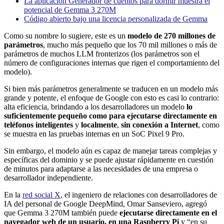
La aplicación Generador de cuentos para dormir muestra el
potencial de Gemma 3 270M
Código abierto bajo una licencia personalizada de Gemma
Como su nombre lo sugiere, este es un
modelo de 270 millones de
parámetros
, mucho más pequeño que los 70 mil millones o más de
parámetros de muchos LLM fronterizos (los parámetros son el
número de configuraciones internas que rigen el comportamiento del
modelo).
Si bien más parámetros generalmente se traducen en un modelo más
grande y potente, el enfoque de Google con esto es casi lo contrario:
alta eficiencia, brindando a los desarrolladores un modelo
lo
suficientemente pequeño como para ejecutarse directamente en
teléfonos inteligentes
y
localmente
,
sin conexión a Internet
, como
se muestra en las pruebas internas en un SoC Pixel 9 Pro.
Sin embargo, el modelo aún es capaz de manejar tareas complejas y
específicas del dominio y se puede ajustar rápidamente en cuestión
de minutos para adaptarse a las necesidades de una empresa o
desarrollador independiente.
En la
red social X
, el ingeniero de relaciones con desarrolladores de
IA del personal de Google DeepMind, Omar Sanseviero, agregó
que Gemma 3 270M también puede
ejecutarse directamente en el
navegador web de un usuario, en una Raspberry Pi
y “en su