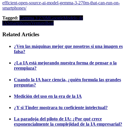
efficient-open-source-ai-model-gemma-3-270m-that-can-run-on-
smartphones/
Tagged:
Gemma 3 270M
Google
Modelo de
IA
Smartphones
VentureBeat
Related Articles
¿Ven las máquinas mejor que nosotros si una imagen es
falsa?
¿La IA está mejorando nuestra forma de pensar o la
reemplaza?
Cuando la IA hace ciencia, ¿quién formula las grandes
preguntas?
Medición del uso en la era de la IA
¿Y si Tinder mostrara tu coeficiente intelectual?
La paradoja del piloto de IA: ¿Por qué crece
exponencialmente la complejidad de la IA empresarial?