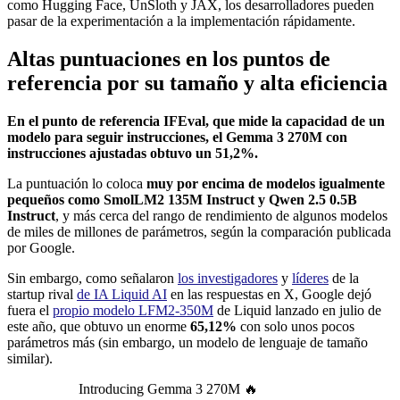
como Hugging Face, UnSloth y JAX, los desarrolladores pueden
pasar de la experimentación a la implementación rápidamente.
Altas puntuaciones en los puntos de
referencia por su tamaño y alta eficiencia
En el punto de referencia IFEval, que mide la capacidad de un
modelo para seguir instrucciones, el Gemma 3 270M con
instrucciones ajustadas obtuvo un 51,2%.
La puntuación lo coloca
muy por encima de modelos igualmente
pequeños como SmolLM2 135M Instruct y Qwen 2.5 0.5B
Instruct
, y más cerca del rango de rendimiento de algunos modelos
de miles de millones de parámetros, según la comparación publicada
por Google.
Sin embargo, como señalaron
los investigadores
y
líderes
de la
startup rival
de IA Liquid AI
en las respuestas en X, Google dejó
fuera el
propio modelo LFM2-350M
de Liquid lanzado en julio de
este año, que obtuvo un enorme
65,12%
con solo unos pocos
parámetros más (sin embargo, un modelo de lenguaje de tamaño
similar).
Introducing Gemma 3 270M 🔥