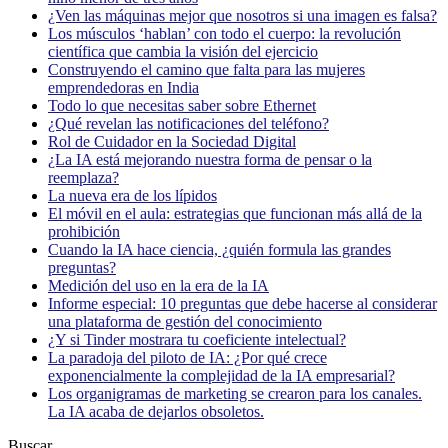
¿Ven las máquinas mejor que nosotros si una imagen es falsa?
Los músculos ‘hablan’ con todo el cuerpo: la revolución
científica que cambia la visión del ejercicio
Construyendo el camino que falta para las mujeres
emprendedoras en India
Todo lo que necesitas saber sobre Ethernet
¿Qué revelan las notificaciones del teléfono?
Rol de Cuidador en la Sociedad Digital
¿La IA está mejorando nuestra forma de pensar o la
reemplaza?
La nueva era de los lípidos
El móvil en el aula: estrategias que funcionan más allá de la
prohibición
Cuando la IA hace ciencia, ¿quién formula las grandes
preguntas?
Medición del uso en la era de la IA
Informe especial: 10 preguntas que debe hacerse al considerar
una plataforma de gestión del conocimiento
¿Y si Tinder mostrara tu coeficiente intelectual?
La paradoja del piloto de IA: ¿Por qué crece
exponencialmente la complejidad de la IA empresarial?
Los organigramas de marketing se crearon para los canales.
La IA acaba de dejarlos obsoletos.
Buscar