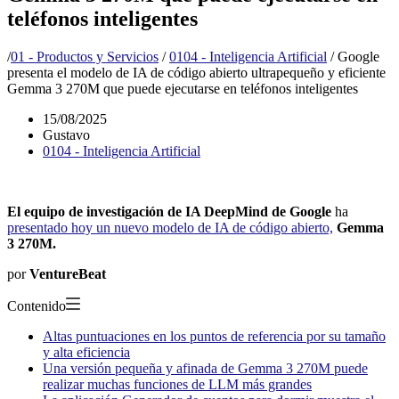
teléfonos inteligentes
/
01 - Productos y Servicios
/
0104 - Inteligencia Artificial
/
Google
presenta el modelo de IA de código abierto ultrapequeño y eficiente
Gemma 3 270M que puede ejecutarse en teléfonos inteligentes
15/08/2025
Gustavo
0104 - Inteligencia Artificial
El equipo de investigación de IA DeepMind de Google
ha
presentado hoy un nuevo modelo de IA de código abierto,
Gemma
3 270M.
por
VentureBeat
Contenido
Altas puntuaciones en los puntos de referencia por su tamaño
y alta eficiencia
Una versión pequeña y afinada de Gemma 3 270M puede
realizar muchas funciones de LLM más grandes