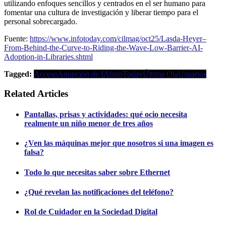
utilizando enfoques sencillos y centrados en el ser humano para
fomentar una cultura de investigación y liberar tiempo para el
personal sobrecargado.
Fuente:
https://www.infotoday.com/cilmag/oct25/Lasda-Heyer–
From-Behind-the-Curve-to-Riding-the-Wave-Low-Barrier-AI-
Adoption-in-Libraries.shtml
Tagged:
Acceso
Adopción de IA
InfoToday
Última Ola
Usuarios
Related Articles
Pantallas, prisas y actividades: qué ocio necesita
realmente un niño menor de tres años
¿Ven las máquinas mejor que nosotros si una imagen es
falsa?
Todo lo que necesitas saber sobre Ethernet
¿Qué revelan las notificaciones del teléfono?
Rol de Cuidador en la Sociedad Digital