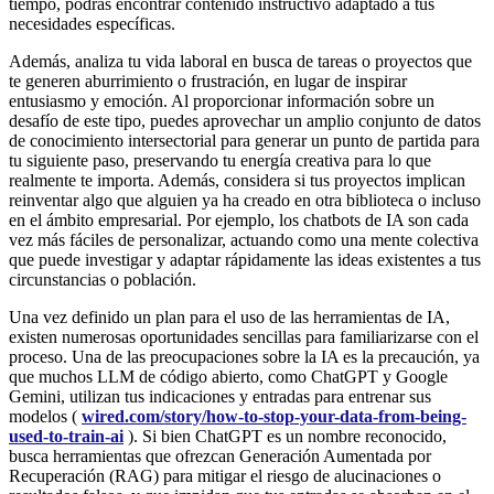
tiempo, podrás encontrar contenido instructivo adaptado a tus
necesidades específicas.
Además, analiza tu vida laboral en busca de tareas o proyectos que
te generen aburrimiento o frustración, en lugar de inspirar
entusiasmo y emoción. Al proporcionar información sobre un
desafío de este tipo, puedes aprovechar un amplio conjunto de datos
de conocimiento intersectorial para generar un punto de partida para
tu siguiente paso, preservando tu energía creativa para lo que
realmente te importa. Además, considera si tus proyectos implican
reinventar algo que alguien ya ha creado en otra biblioteca o incluso
en el ámbito empresarial. Por ejemplo, los chatbots de IA son cada
vez más fáciles de personalizar, actuando como una mente colectiva
que puede investigar y adaptar rápidamente las ideas existentes a tus
circunstancias o población.
Una vez definido un plan para el uso de las herramientas de IA,
existen numerosas oportunidades sencillas para familiarizarse con el
proceso. Una de las preocupaciones sobre la IA es la precaución, ya
que muchos LLM de código abierto, como ChatGPT y Google
Gemini, utilizan tus indicaciones y entradas para entrenar sus
modelos (
wired.com/story/how-to-stop-your-data-from-being-
used-to-train-ai
). Si bien ChatGPT es un nombre reconocido,
busca herramientas que ofrezcan Generación Aumentada por
Recuperación (RAG) para mitigar el riesgo de alucinaciones o