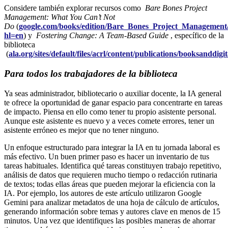
Considere también explorar recursos como
Bare Bones Project
Management: What You Can’t Not
Do
(
google.com/books/edition/Bare_Bones_Project_Managem
hl=en
) y
Fostering Change: A Team-Based Guide
, específico de la
biblioteca
(
ala.org/sites/default/files/acrl/content/publications/booksanddig
Para todos los trabajadores de la biblioteca
Ya seas administrador, bibliotecario o auxiliar docente, la IA general
te ofrece la oportunidad de ganar espacio para concentrarte en tareas
de impacto. Piensa en ello como tener tu propio asistente personal.
Aunque este asistente es nuevo y a veces comete errores, tener un
asistente erróneo es mejor que no tener ninguno.
Un enfoque estructurado para integrar la IA en tu jornada laboral es
más efectivo. Un buen primer paso es hacer un inventario de tus
tareas habituales. Identifica qué tareas constituyen trabajo repetitivo,
análisis de datos que requieren mucho tiempo o redacción rutinaria
de textos; todas ellas áreas que pueden mejorar la eficiencia con la
IA. Por ejemplo, los autores de este artículo utilizaron Google
Gemini para analizar metadatos de una hoja de cálculo de artículos,
generando información sobre temas y autores clave en menos de 15
minutos. Una vez que identifiques las posibles maneras de ahorrar