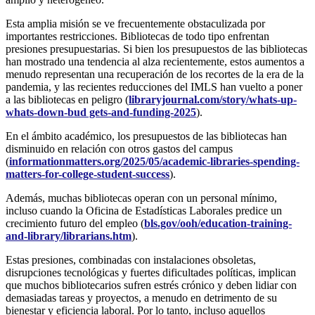
Esta amplia misión se ve frecuentemente obstaculizada por
importantes restricciones. Bibliotecas de todo tipo enfrentan
presiones presupuestarias. Si bien los presupuestos de las bibliotecas
han mostrado una tendencia al alza recientemente, estos aumentos a
menudo representan una recuperación de los recortes de la era de la
pandemia, y las recientes reducciones del IMLS han vuelto a poner
a las bibliotecas en peligro (
libraryjournal.com/story/whats-up-
whats-down-bud gets-and-funding-2025
).
En el ámbito académico, los presupuestos de las bibliotecas han
disminuido en relación con otros gastos del campus
(
informationmatters.org/2025/05/academic-libraries-spending-
matters-for-college-student-success
).
Además, muchas bibliotecas operan con un personal mínimo,
incluso cuando la Oficina de Estadísticas Laborales predice un
crecimiento futuro del empleo (
bls.gov/ooh/education-training-
and-library/librarians.htm
).
Estas presiones, combinadas con instalaciones obsoletas,
disrupciones tecnológicas y fuertes dificultades políticas, implican
que muchos bibliotecarios sufren estrés crónico y deben lidiar con
demasiadas tareas y proyectos, a menudo en detrimento de su
bienestar y eficiencia laboral. Por lo tanto, incluso aquellos