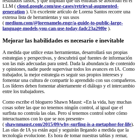
resultados falsos, y que impidan que tus entradas se absorban en el
LLM (
cloud.google.com/use-cases/retrieval-augmented-
generation
). Un excelente artículo de Lorena Santos recorre una
extensa lista de herramientas y sus usos
(
medium.com/@lorenamelo.engr/a-guide-to-public-large-
language-models-you-can-use-today-fadc23a29f0e
).
Mejorar las habilidades es necesario e inevitable
A medida que utilice estas herramientas, desarrollará sus propias
estrategias y perspectivas, y descubrirá qué fuentes de información
son las más adecuadas para usted. Dada la abundancia de contenido
y opiniones, nadie puede supervisar todos los avances en IA. Como
trabajador, la mejor estrategia es seguir sus propios intereses y
fomentar una cultura de compartir lo aprendido con sus compañeros.
Los líderes deben fomentar abiertamente el diálogo y el intercambio
entre los trabajadores.
Como escribe el bloguero Shawn Maust: «En la vida, hay muchas
cosas sobre las que no tenemos ningún control, al igual que el
surfista no controla las olas. Pero sí tenemos control sobre cómo
interactuamos con lo que se nos presente»
(
shawnmaust.com/2015/09/why-surfing-is-a-metaphor-for-life
).
Las olas de IA ya están aquí y seguirán llegando a medida que la
tecnología evolucione. Es hora de tomar nuestras tablas y remar,