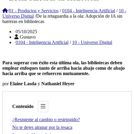
/
01 - Productos y Servicios
/
0104 - Inteligencia Artificial
/
10 -
Universo Digital
/
De la retaguardia a la ola: Adopción de IA sin
barreras en bibliotecas
05/10/2025
Gustavo
0104 - Inteligencia Artificial
/
10 - Universo Digital
Para superar con éxito esta última ola, las bibliotecas deben
emplear enfoques tanto de arriba hacia abajo como de abajo
hacia arriba que se refuercen mutuamente.
por
Elaine Lasda
y
Nathaniel Heyer
Contenido
¿Resistente al cambio o restringido?
No te dejes atrapar por la resaca