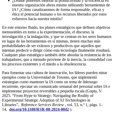
¿Dónde podemos mejorar la productividad y la eficiencia en
nuestra organización ahora mismo utilizando herramientas de
IA? ¿Cómo canalizaremos de forma responsable, eficaz y
ética el potencial humano o los recursos liberados por estos
esfuerzos hacia nuestra misión?
En este entorno fluido, los planes estratégicos que definen objetivos
mensurables en torno a la experimentación, el discurso, la
investigación y la indagación, y que se centran en los seres humanos
en lugar de las herramientas en sí mismas, tienen muchas más
probabilidades de ser exitosos y productivos que aquellos que
intentan predecir o dirigir cómo esta tecnología finalmente resultará.
Cualquier plan estratégico también debe abordar la resistencia de los
trabajadores, que a menudo proviene de la inercia, la comodidad con
los procesos existentes y el miedo a la obsolescencia.
Para fomentar una cultura de innovación, los líderes pueden mirar
ejemplos como la Universidad de Toronto, que implementó
estrategias como mantener la IA como un tema de liderazgo
recurrente, ejecutar un comunicado semanal del personal sobre IA e
implementar proyectos reversibles a pequeña escala (Gupta, V.
2025. “From Hype to Strategy: Navigating the Reality of
Experimental Strategic Adoption of AI Technologies in
Libraries”,
Reference Services Review
, vol. 53, n.º 1, págs. 1–
14,
doi.org/10.1108/RSR-08-2024-0042
).