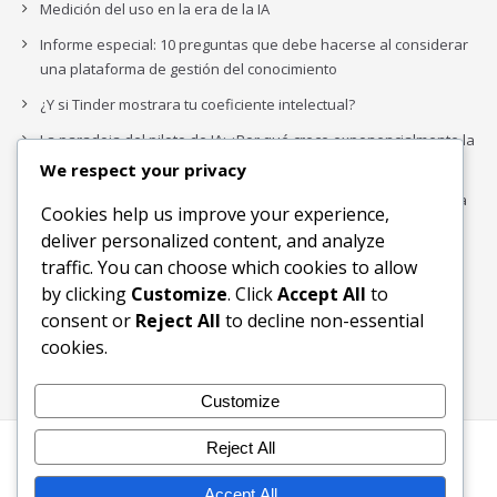
Medición del uso en la era de la IA
Informe especial: 10 preguntas que debe hacerse al considerar
una plataforma de gestión del conocimiento
¿Y si Tinder mostrara tu coeficiente intelectual?
La paradoja del piloto de IA: ¿Por qué crece exponencialmente la
complejidad de la IA empresarial?
We respect your privacy
Los organigramas de marketing se crearon para los canales. La
Cookies help us improve your experience,
IA acaba de dejarlos obsoletos.
deliver personalized content, and analyze
traffic. You can choose which cookies to allow
by clicking
Customize
. Click
Accept All
to
Buscar
consent or
Reject All
to decline non-essential
Buscar
cookies.
Customize
Reject All
Inicio
Blog
Bloques Temáticos
Productos & Servicios
Contactos
Acerca de
Accept All