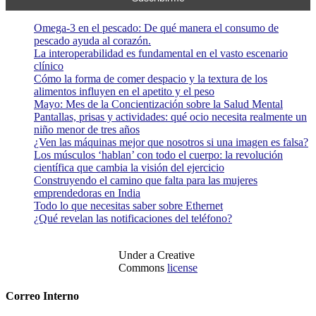
Omega-3 en el pescado: De qué manera el consumo de
pescado ayuda al corazón.
La interoperabilidad es fundamental en el vasto escenario
clínico
Cómo la forma de comer despacio y la textura de los
alimentos influyen en el apetito y el peso
Mayo: Mes de la Concientización sobre la Salud Mental
Pantallas, prisas y actividades: qué ocio necesita realmente un
niño menor de tres años
¿Ven las máquinas mejor que nosotros si una imagen es falsa?
Los músculos ‘hablan’ con todo el cuerpo: la revolución
científica que cambia la visión del ejercicio
Construyendo el camino que falta para las mujeres
emprendedoras en India
Todo lo que necesitas saber sobre Ethernet
¿Qué revelan las notificaciones del teléfono?
Under a Creative
Commons
license
Correo Interno