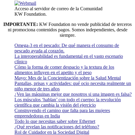
Acceso al servidor de correo de la Comunidad
KW Foundation.
IMPORTANTE:
KW Foundation no vende publicidad de terceros
ni promociona contenidos pagos. Somos independientes, desde
siempre.
Omega-3 en el pescado: De qué manera el consumo de
pescado ayuda al corazón.
La interoperabilidad es fundamental en el vasto escenario
clínico
Cómo la forma de comer despacio y la textura de los
alimentos influyen en el apetito y el peso
Mayo: Mes de la Concientización sobre la Salud Mental
Pantallas, prisas y actividades: qué ocio necesita realmente un
niño menor de tres años
¿Ven las máquinas mejor que nosotros si una imagen es falsa?
Los músculos ‘hablan’ con todo el cuerpo: la revolución
científica que cambia la visión del ejercicio
Construyendo el camino que falta para las mujeres
emprendedoras en India
Todo lo que necesitas saber sobre Ethernet
¿Qué revelan las notificaciones del teléfono?
Rol de Cuidador en la Sociedad Digital