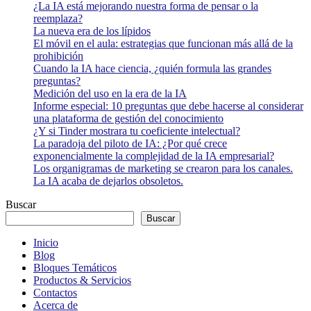
¿La IA está mejorando nuestra forma de pensar o la
reemplaza?
La nueva era de los lípidos
El móvil en el aula: estrategias que funcionan más allá de la
prohibición
Cuando la IA hace ciencia, ¿quién formula las grandes
preguntas?
Medición del uso en la era de la IA
Informe especial: 10 preguntas que debe hacerse al considerar
una plataforma de gestión del conocimiento
¿Y si Tinder mostrara tu coeficiente intelectual?
La paradoja del piloto de IA: ¿Por qué crece
exponencialmente la complejidad de la IA empresarial?
Los organigramas de marketing se crearon para los canales.
La IA acaba de dejarlos obsoletos.
Buscar
Buscar
Inicio
Blog
Bloques Temáticos
Productos & Servicios
Contactos
Acerca de