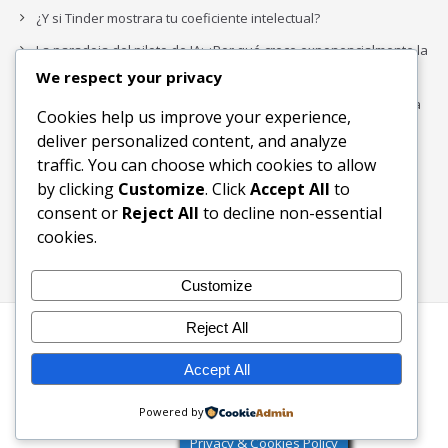
¿Y si Tinder mostrara tu coeficiente intelectual?
La paradoja del piloto de IA: ¿Por qué crece exponencialmente la
complejidad de la IA empresarial?
We respect your privacy
Los organigramas de marketing se crearon para los canales. La
Cookies help us improve your experience,
IA acaba de dejarlos obsoletos.
deliver personalized content, and analyze
traffic. You can choose which cookies to allow
by clicking
Customize
. Click
Accept All
to
Buscar
consent or
Reject All
to decline non-essential
Buscar
cookies.
Customize
Reject All
Inicio
Blog
Bloques Temáticos
Productos & Servicios
Contactos
Acerca de
Accept All
Ingreso
Powered by
2003-2026 © KW Foundation - Ecosistema Digital Inclusivo
Privacy & Cookies Policy