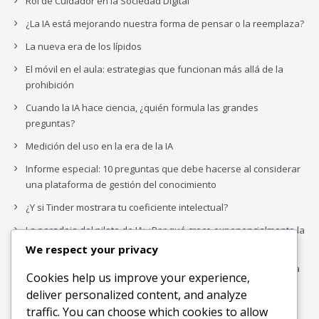
Rol de Cuidador en la Sociedad Digital
¿La IA está mejorando nuestra forma de pensar o la reemplaza?
La nueva era de los lípidos
El móvil en el aula: estrategias que funcionan más allá de la
prohibición
Cuando la IA hace ciencia, ¿quién formula las grandes
preguntas?
Medición del uso en la era de la IA
Informe especial: 10 preguntas que debe hacerse al considerar
una plataforma de gestión del conocimiento
¿Y si Tinder mostrara tu coeficiente intelectual?
La paradoja del piloto de IA: ¿Por qué crece exponencialmente la
complejidad de la IA empresarial?
We respect your privacy
Los organigramas de marketing se crearon para los canales. La
Cookies help us improve your experience,
IA acaba de dejarlos obsoletos.
deliver personalized content, and analyze
traffic. You can choose which cookies to allow