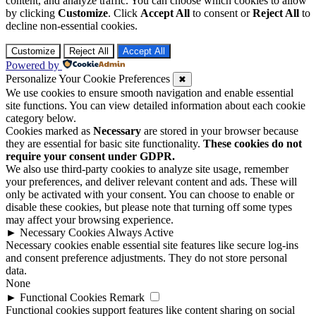
content, and analyze traffic. You can choose which cookies to allow
by clicking
Customize
. Click
Accept All
to consent or
Reject All
to
decline non-essential cookies.
Customize
Reject All
Accept All
Powered by
Personalize Your Cookie Preferences
✖
We use cookies to ensure smooth navigation and enable essential
site functions. You can view detailed information about each cookie
category below.
Cookies marked as
Necessary
are stored in your browser because
they are essential for basic site functionality.
These cookies do not
require your consent under GDPR.
We also use third-party cookies to analyze site usage, remember
your preferences, and deliver relevant content and ads. These will
only be activated with your consent. You can choose to enable or
disable these cookies, but please note that turning off some types
may affect your browsing experience.
►
Necessary Cookies
Always Active
Necessary cookies enable essential site features like secure log-ins
and consent preference adjustments. They do not store personal
data.
None
►
Functional Cookies
Remark
Functional cookies support features like content sharing on social