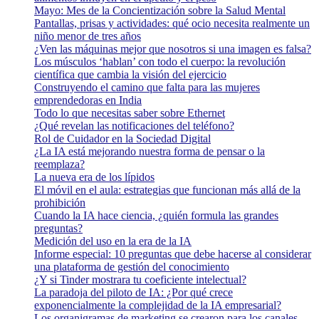
Mayo: Mes de la Concientización sobre la Salud Mental
Pantallas, prisas y actividades: qué ocio necesita realmente un
niño menor de tres años
¿Ven las máquinas mejor que nosotros si una imagen es falsa?
Los músculos ‘hablan’ con todo el cuerpo: la revolución
científica que cambia la visión del ejercicio
Construyendo el camino que falta para las mujeres
emprendedoras en India
Todo lo que necesitas saber sobre Ethernet
¿Qué revelan las notificaciones del teléfono?
Rol de Cuidador en la Sociedad Digital
¿La IA está mejorando nuestra forma de pensar o la
reemplaza?
La nueva era de los lípidos
El móvil en el aula: estrategias que funcionan más allá de la
prohibición
Cuando la IA hace ciencia, ¿quién formula las grandes
preguntas?
Medición del uso en la era de la IA
Informe especial: 10 preguntas que debe hacerse al considerar
una plataforma de gestión del conocimiento
¿Y si Tinder mostrara tu coeficiente intelectual?
La paradoja del piloto de IA: ¿Por qué crece
exponencialmente la complejidad de la IA empresarial?
Los organigramas de marketing se crearon para los canales.