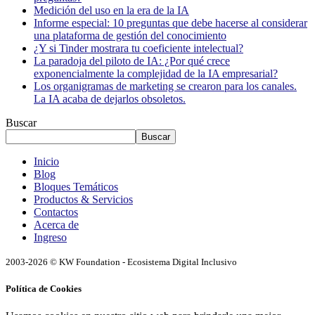
Medición del uso en la era de la IA
Informe especial: 10 preguntas que debe hacerse al considerar
una plataforma de gestión del conocimiento
¿Y si Tinder mostrara tu coeficiente intelectual?
La paradoja del piloto de IA: ¿Por qué crece
exponencialmente la complejidad de la IA empresarial?
Los organigramas de marketing se crearon para los canales.
La IA acaba de dejarlos obsoletos.
Buscar
Buscar
Inicio
Blog
Bloques Temáticos
Productos & Servicios
Contactos
Acerca de
Ingreso
2003-2026 © KW Foundation - Ecosistema Digital Inclusivo
Política de Cookies