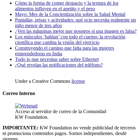
Cómo la forma de comer despacio y la textura de los
alimentos influyen en el apetito y el peso
Mayo: Mes de la Concientización sobre la Salud Mental
Pantallas, prisas y actividades: qué ocio necesita realmente un
niño menor de tres años
¿Ven las máquinas mejor que nosotros si una imagen es falsa?
Los músculos ‘hablan’ con todo el cuerpo: la revolución
científica que cambia la visión del ejercicio
Construyendo el camino que falta para las mujeres
emprendedoras en India
Todo lo que necesitas saber sobre Ethernet
¿Qué revelan las notificaciones del teléfono?
Under a Creative Commons
license
Correo Interno
Acceso al servidor de correo de la Comunidad
KW Foundation.
IMPORTANTE:
KW Foundation no vende publicidad de terceros
ni promociona contenidos pagos. Somos independientes, desde
siempre.