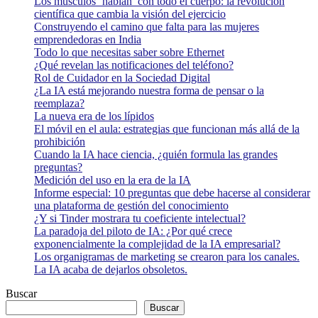
Los músculos ‘hablan’ con todo el cuerpo: la revolución
científica que cambia la visión del ejercicio
Construyendo el camino que falta para las mujeres
emprendedoras en India
Todo lo que necesitas saber sobre Ethernet
¿Qué revelan las notificaciones del teléfono?
Rol de Cuidador en la Sociedad Digital
¿La IA está mejorando nuestra forma de pensar o la
reemplaza?
La nueva era de los lípidos
El móvil en el aula: estrategias que funcionan más allá de la
prohibición
Cuando la IA hace ciencia, ¿quién formula las grandes
preguntas?
Medición del uso en la era de la IA
Informe especial: 10 preguntas que debe hacerse al considerar
una plataforma de gestión del conocimiento
¿Y si Tinder mostrara tu coeficiente intelectual?
La paradoja del piloto de IA: ¿Por qué crece
exponencialmente la complejidad de la IA empresarial?
Los organigramas de marketing se crearon para los canales.
La IA acaba de dejarlos obsoletos.
Buscar
Buscar