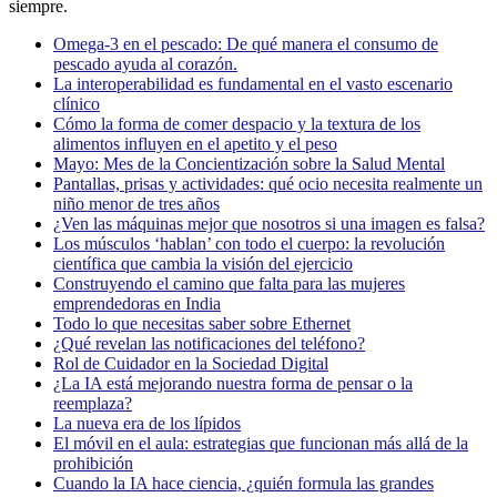
siempre.
Omega-3 en el pescado: De qué manera el consumo de
pescado ayuda al corazón.
La interoperabilidad es fundamental en el vasto escenario
clínico
Cómo la forma de comer despacio y la textura de los
alimentos influyen en el apetito y el peso
Mayo: Mes de la Concientización sobre la Salud Mental
Pantallas, prisas y actividades: qué ocio necesita realmente un
niño menor de tres años
¿Ven las máquinas mejor que nosotros si una imagen es falsa?
Los músculos ‘hablan’ con todo el cuerpo: la revolución
científica que cambia la visión del ejercicio
Construyendo el camino que falta para las mujeres
emprendedoras en India
Todo lo que necesitas saber sobre Ethernet
¿Qué revelan las notificaciones del teléfono?
Rol de Cuidador en la Sociedad Digital
¿La IA está mejorando nuestra forma de pensar o la
reemplaza?
La nueva era de los lípidos
El móvil en el aula: estrategias que funcionan más allá de la
prohibición
Cuando la IA hace ciencia, ¿quién formula las grandes