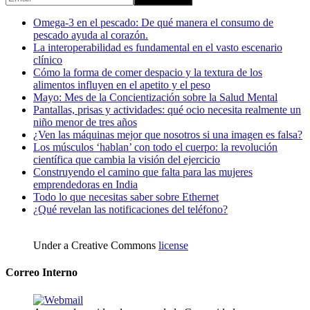
Omega-3 en el pescado: De qué manera el consumo de
pescado ayuda al corazón.
La interoperabilidad es fundamental en el vasto escenario
clínico
Cómo la forma de comer despacio y la textura de los
alimentos influyen en el apetito y el peso
Mayo: Mes de la Concientización sobre la Salud Mental
Pantallas, prisas y actividades: qué ocio necesita realmente un
niño menor de tres años
¿Ven las máquinas mejor que nosotros si una imagen es falsa?
Los músculos ‘hablan’ con todo el cuerpo: la revolución
científica que cambia la visión del ejercicio
Construyendo el camino que falta para las mujeres
emprendedoras en India
Todo lo que necesitas saber sobre Ethernet
¿Qué revelan las notificaciones del teléfono?
Under a Creative Commons
license
Correo Interno