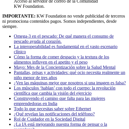
Acceso al servidor de correo de la Comunidad
KW Foundation.
IMPORTANTE:
KW Foundation no vende publicidad de terceros
ni promociona contenidos pagos. Somos independientes, desde
siempre.
Omega-3 en el pescado: De qué manera el consumo de
pescado ayuda al corazón.
La interoperabilidad es fundamental en el vasto escenario
clínico
Cómo la forma de comer despacio y la textura de los
alimentos influyen en el apetito y el peso
Mayo: Mes de la Concientización sobre la Salud Mental
Pantallas, prisas y actividades: qué ocio necesita realmente un
niño menor de tres años
¿Ven las máquinas mejor que nosotros si una imagen es falsa?
Los músculos ‘hablan’ con todo el cuerpo: la revolución
científica que cambia la visión del ejercicio
Construyendo el camino que falta para las mujeres
emprendedoras en India
Todo lo que necesitas saber sobre Ethernet
¿Qué revelan las notificaciones del teléfono?
Rol de Cuidador en la Sociedad Digital
¿La IA está mejorando nuestra forma de pensar o la