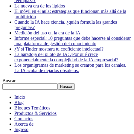
reemplaza?
La nueva era de los lípidos
El móvil en el aula: estrategias que funcionan más allá de la
prohibición
Cuando la IA hace ciencia, ¿quién formula las grandes
preguntas?
Medición del uso en la era de la IA
Informe especial: 10 preguntas que debe hacerse al considerar
una plataforma de gestión del conocimiento
¿Y si Tinder mostrara tu coeficiente intelectual?
La paradoja del piloto de IA: ¿Por qué crece
exponencialmente la complejidad de la IA empresarial?
Los organigramas de marketing se crearon para los canales.
La IA acaba de dejarlos obsoletos.
Buscar
Buscar
Inicio
Blog
Bloques Temáticos
Productos & Servicios
Contactos
Acerca de
Ingreso