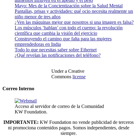
alimentos influyen en el apetito y el peso
Mayo: Mes de la Concientización sobre la Salud Mental
Pantallas, prisas y actividades: qué ocio necesita realmente un
niño menor de tres años
¿Ven las máquinas mejor que nosotros si una imagen es falsa?
Los músculos ‘hablan’ con todo el cuerpo: la revolución
científica que cambia la visión del ejercicio
Construyendo el camino que falta para las mujeres
emprendedoras en India
Todo lo que necesitas saber sobre Ethernet
¿Qué revelan las notificaciones del teléfono?
Under a Creative
Commons
license
Correo Interno
Acceso al servidor de correo de la Comunidad
KW Foundation.
IMPORTANTE:
KW Foundation no vende publicidad de terceros
ni promociona contenidos pagos. Somos independientes, desde
siempre.