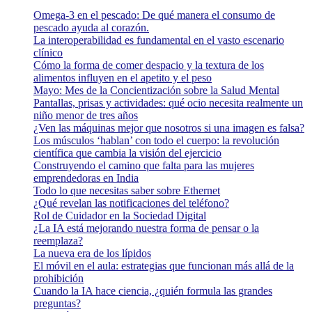
Omega-3 en el pescado: De qué manera el consumo de
pescado ayuda al corazón.
La interoperabilidad es fundamental en el vasto escenario
clínico
Cómo la forma de comer despacio y la textura de los
alimentos influyen en el apetito y el peso
Mayo: Mes de la Concientización sobre la Salud Mental
Pantallas, prisas y actividades: qué ocio necesita realmente un
niño menor de tres años
¿Ven las máquinas mejor que nosotros si una imagen es falsa?
Los músculos ‘hablan’ con todo el cuerpo: la revolución
científica que cambia la visión del ejercicio
Construyendo el camino que falta para las mujeres
emprendedoras en India
Todo lo que necesitas saber sobre Ethernet
¿Qué revelan las notificaciones del teléfono?
Rol de Cuidador en la Sociedad Digital
¿La IA está mejorando nuestra forma de pensar o la
reemplaza?
La nueva era de los lípidos
El móvil en el aula: estrategias que funcionan más allá de la
prohibición
Cuando la IA hace ciencia, ¿quién formula las grandes
preguntas?