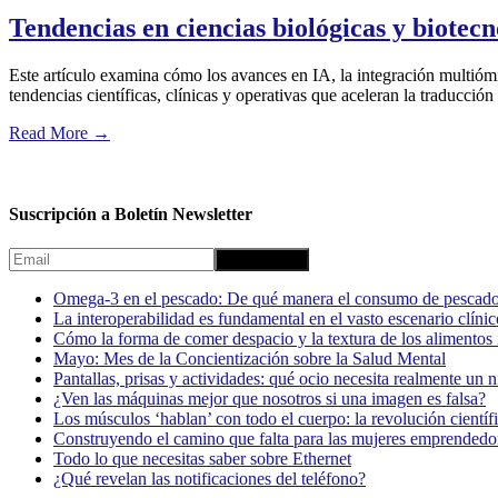
Tendencias en ciencias biológicas y biotec
Este artículo examina cómo los avances en IA, la integración multiómic
tendencias científicas, clínicas y operativas que aceleran la traducció
Read More
→
Suscripción a Boletín Newsletter
Omega-3 en el pescado: De qué manera el consumo de pescado
La interoperabilidad es fundamental en el vasto escenario clínic
Cómo la forma de comer despacio y la textura de los alimentos i
Mayo: Mes de la Concientización sobre la Salud Mental
Pantallas, prisas y actividades: qué ocio necesita realmente un 
¿Ven las máquinas mejor que nosotros si una imagen es falsa?
Los músculos ‘hablan’ con todo el cuerpo: la revolución científi
Construyendo el camino que falta para las mujeres emprendedor
Todo lo que necesitas saber sobre Ethernet
¿Qué revelan las notificaciones del teléfono?