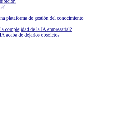
ohibición
as?
una plataforma de gestión del conocimiento
la complejidad de la IA empresarial?
IA acaba de dejarlos obsoletos.