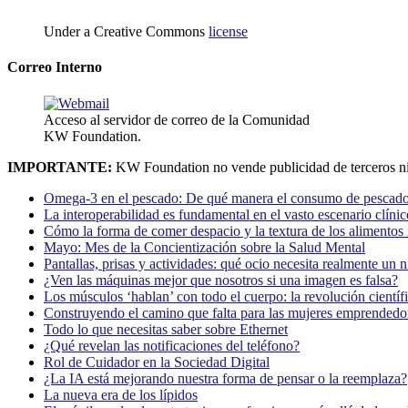
Under a Creative Commons
license
Correo Interno
Acceso al servidor de correo de la Comunidad
KW Foundation.
IMPORTANTE:
KW Foundation no vende publicidad de terceros ni
Omega-3 en el pescado: De qué manera el consumo de pescado
La interoperabilidad es fundamental en el vasto escenario clínic
Cómo la forma de comer despacio y la textura de los alimentos i
Mayo: Mes de la Concientización sobre la Salud Mental
Pantallas, prisas y actividades: qué ocio necesita realmente un 
¿Ven las máquinas mejor que nosotros si una imagen es falsa?
Los músculos ‘hablan’ con todo el cuerpo: la revolución científi
Construyendo el camino que falta para las mujeres emprendedor
Todo lo que necesitas saber sobre Ethernet
¿Qué revelan las notificaciones del teléfono?
Rol de Cuidador en la Sociedad Digital
¿La IA está mejorando nuestra forma de pensar o la reemplaza?
La nueva era de los lípidos