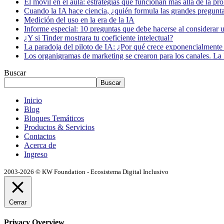
El móvil en el aula: estrategias que funcionan más allá de la pr
Cuando la IA hace ciencia, ¿quién formula las grandes pregunt
Medición del uso en la era de la IA
Informe especial: 10 preguntas que debe hacerse al considerar 
¿Y si Tinder mostrara tu coeficiente intelectual?
La paradoja del piloto de IA: ¿Por qué crece exponencialmente 
Los organigramas de marketing se crearon para los canales. La 
Buscar
Buscar
Inicio
Blog
Bloques Temáticos
Productos & Servicios
Contactos
Acerca de
Ingreso
2003-2026 © KW Foundation - Ecosistema Digital Inclusivo
Cerrar
Privacy Overview