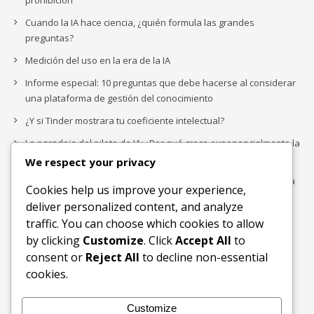
prohibición
Cuando la IA hace ciencia, ¿quién formula las grandes
preguntas?
Medición del uso en la era de la IA
Informe especial: 10 preguntas que debe hacerse al considerar
una plataforma de gestión del conocimiento
¿Y si Tinder mostrara tu coeficiente intelectual?
La paradoja del piloto de IA: ¿Por qué crece exponencialmente la
complejidad de la IA empresarial?
We respect your privacy
Los organigramas de marketing se crearon para los canales. La
Cookies help us improve your experience,
IA acaba de dejarlos obsoletos.
deliver personalized content, and analyze
traffic. You can choose which cookies to allow
by clicking
Customize
. Click
Accept All
to
Buscar
consent or
Reject All
to decline non-essential
Buscar
cookies.
Customize