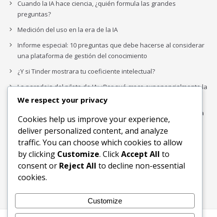
Cuando la IA hace ciencia, ¿quién formula las grandes
preguntas?
Medición del uso en la era de la IA
Informe especial: 10 preguntas que debe hacerse al considerar
una plataforma de gestión del conocimiento
¿Y si Tinder mostrara tu coeficiente intelectual?
La paradoja del piloto de IA: ¿Por qué crece exponencialmente la
complejidad de la IA empresarial?
We respect your privacy
Los organigramas de marketing se crearon para los canales. La
Cookies help us improve your experience,
IA acaba de dejarlos obsoletos.
deliver personalized content, and analyze
traffic. You can choose which cookies to allow
by clicking
Customize
. Click
Accept All
to
Buscar
consent or
Reject All
to decline non-essential
Buscar
cookies.
Customize