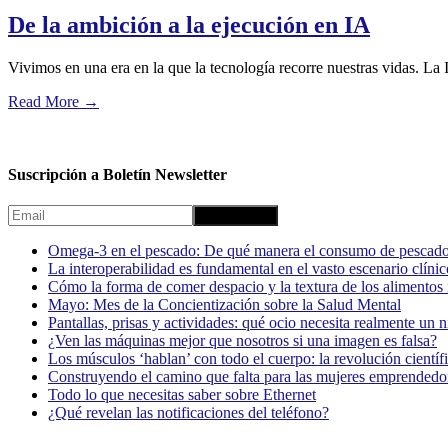
De la ambición a la ejecución en IA
Vivimos en una era en la que la tecnología recorre nuestras vidas. La
Read More
→
Suscripción a Boletín Newsletter
Omega-3 en el pescado: De qué manera el consumo de pescado
La interoperabilidad es fundamental en el vasto escenario clínic
Cómo la forma de comer despacio y la textura de los alimentos i
Mayo: Mes de la Concientización sobre la Salud Mental
Pantallas, prisas y actividades: qué ocio necesita realmente un 
¿Ven las máquinas mejor que nosotros si una imagen es falsa?
Los músculos ‘hablan’ con todo el cuerpo: la revolución científi
Construyendo el camino que falta para las mujeres emprendedor
Todo lo que necesitas saber sobre Ethernet
¿Qué revelan las notificaciones del teléfono?