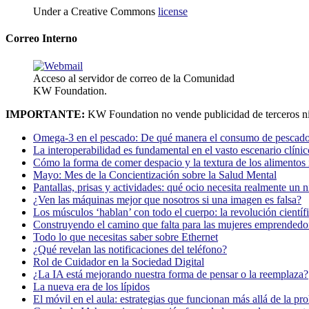
Under a Creative Commons
license
Correo Interno
Acceso al servidor de correo de la Comunidad
KW Foundation.
IMPORTANTE:
KW Foundation no vende publicidad de terceros ni
Omega-3 en el pescado: De qué manera el consumo de pescado
La interoperabilidad es fundamental en el vasto escenario clínic
Cómo la forma de comer despacio y la textura de los alimentos i
Mayo: Mes de la Concientización sobre la Salud Mental
Pantallas, prisas y actividades: qué ocio necesita realmente un 
¿Ven las máquinas mejor que nosotros si una imagen es falsa?
Los músculos ‘hablan’ con todo el cuerpo: la revolución científi
Construyendo el camino que falta para las mujeres emprendedor
Todo lo que necesitas saber sobre Ethernet
¿Qué revelan las notificaciones del teléfono?
Rol de Cuidador en la Sociedad Digital
¿La IA está mejorando nuestra forma de pensar o la reemplaza?
La nueva era de los lípidos
El móvil en el aula: estrategias que funcionan más allá de la pr