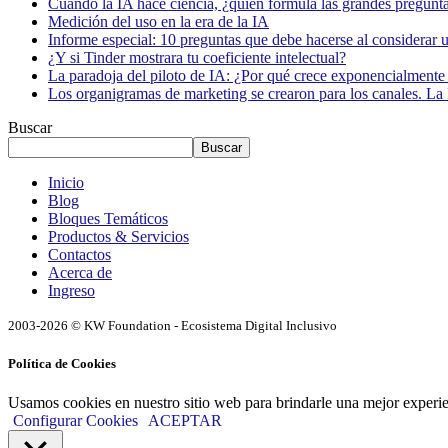
Cuando la IA hace ciencia, ¿quién formula las grandes pregunt
Medición del uso en la era de la IA
Informe especial: 10 preguntas que debe hacerse al considerar 
¿Y si Tinder mostrara tu coeficiente intelectual?
La paradoja del piloto de IA: ¿Por qué crece exponencialmente 
Los organigramas de marketing se crearon para los canales. La 
Buscar
Buscar
Inicio
Blog
Bloques Temáticos
Productos & Servicios
Contactos
Acerca de
Ingreso
2003-2026 © KW Foundation - Ecosistema Digital Inclusivo
Política de Cookies
Usamos cookies en nuestro sitio web para brindarle una mejor experi
Configurar Cookies
ACEPTAR