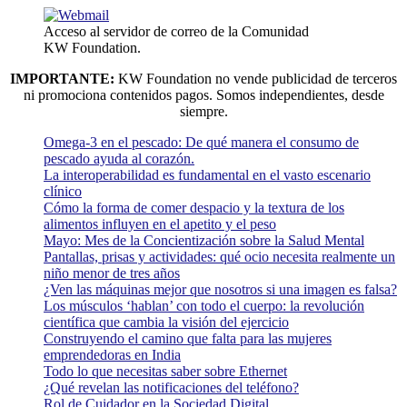
Acceso al servidor de correo de la Comunidad
KW Foundation.
IMPORTANTE:
KW Foundation no vende publicidad de terceros
ni promociona contenidos pagos. Somos independientes, desde
siempre.
Omega-3 en el pescado: De qué manera el consumo de
pescado ayuda al corazón.
La interoperabilidad es fundamental en el vasto escenario
clínico
Cómo la forma de comer despacio y la textura de los
alimentos influyen en el apetito y el peso
Mayo: Mes de la Concientización sobre la Salud Mental
Pantallas, prisas y actividades: qué ocio necesita realmente un
niño menor de tres años
¿Ven las máquinas mejor que nosotros si una imagen es falsa?
Los músculos ‘hablan’ con todo el cuerpo: la revolución
científica que cambia la visión del ejercicio
Construyendo el camino que falta para las mujeres
emprendedoras en India
Todo lo que necesitas saber sobre Ethernet
¿Qué revelan las notificaciones del teléfono?
Rol de Cuidador en la Sociedad Digital