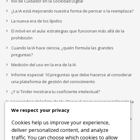
Rol de Cuidador en la Sociedad Digital
¿La IA está mejorando nuestra forma de pensar o la reemplaza?
La nueva era de los lípidos
El móvil en el aula: estrategias que funcionan más allá de la
prohibición
Cuando la IA hace ciencia, ¿quién formula las grandes
preguntas?
Medición del uso en la era de la IA
Informe especial: 10 preguntas que debe hacerse al considerar
una plataforma de gestión del conocimiento
¿Y si Tinder mostrara tu coeficiente intelectual?
La paradoja del piloto de IA: ¿Por qué crece exponencialmente la
complejidad de la IA empresarial?
We respect your privacy
Los organigramas de marketing se crearon para los canales. La
Cookies help us improve your experience,
IA acaba de dejarlos obsoletos.
deliver personalized content, and analyze
traffic. You can choose which cookies to allow