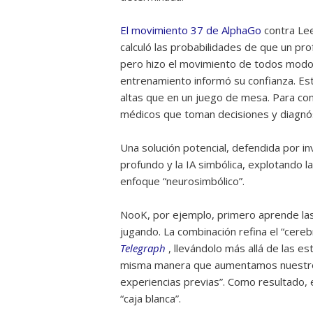
El movimiento 37 de AlphaGo
contra Lee
calculó las probabilidades de que un pr
pero hizo el movimiento de todos modos 
entrenamiento informó su confianza. E
altas que en un juego de mesa. Para co
médicos que toman decisiones y diagnó
Una solución potencial, defendida por i
profundo y la IA simbólica, explotando 
enfoque “neurosimbólico”.
NooK, por ejemplo, primero aprende las
jugando. La combinación refina el “cereb
Telegraph
, llevándolo más allá de las es
misma manera que aumentamos nuestro p
experiencias previas”. Como resultado, e
“caja blanca”.