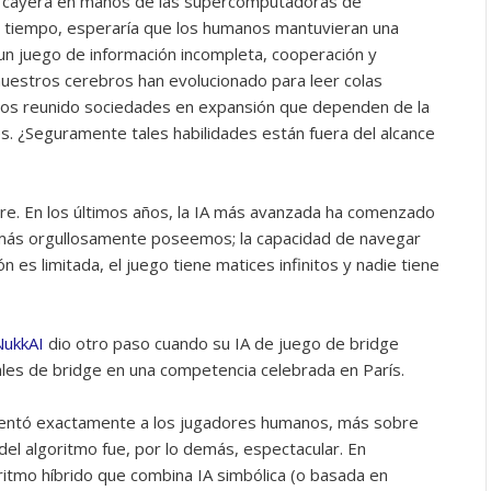
ez cayera en manos de las supercomputadoras de
tiempo, esperaría que los humanos mantuvieran una
un juego de información incompleta, cooperación y
nuestros cerebros han evolucionado para leer colas
Hemos reunido sociedades en expansión que dependen de la
s. ¿Seguramente tales habilidades están fuera del alcance
pre. En los últimos años, la IA más avanzada ha comenzado
ue más orgullosamente poseemos; la capacidad de navegar
 es limitada, el juego tiene matices infinitos y nadie tiene
NukkAI
dio otro paso cuando su IA de juego de bridge
s de bridge en una competencia celebrada en París.
frentó exactamente a los jugadores humanos, más sobre
del algoritmo fue, por lo demás, espectacular. En
ritmo híbrido que combina IA simbólica (o basada en