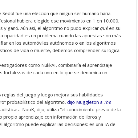
 Sedol fue una elección que ningún ser humano haría:
ofesional hubiera elegido ese movimiento en 1 en 10,000,
y ganó. Aún así, el algoritmo no pudo explicar
qué
en su
sta opacidad es un problema cuando las apuestas son más
nfiar en los automóviles autónomos o en los algoritmos
sticos de vida o muerte, debemos comprender su lógica.
nvestigadores como NukkAI, combinaría el aprendizaje
las fortalezas de cada uno en lo que se denomina un
 reglas del juego y luego mejora sus habilidades
ro” probabilístico del algoritmo,
dijo Muggleton a
The
tadísticas.
NooK, dijo, utiliza “el conocimiento previo de la
ropio aprendizaje con información de libros y
l algoritmo puede explicar las decisiones: es una IA de