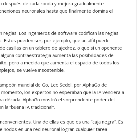
nto después de cada ronda y mejora gradualmente
conexiones neuronales hasta que finalmente domina el
en reglas. Los ingenieros de software codifican las reglas
o. Estos pueden ser, por ejemplo, que un alfil puede
de casillas en un tablero de ajedrez, o que si un oponente
r alguna contraestrategia aumenta las posibilidades de
inito, pero a medida que aumenta el espacio de todos los
lejos, se vuelve insostenible.
campeón mundial de Go, Lee Sedol, por AlphaGo de
 momento, los expertos no esperaban que la IA venciera a
na década. AlphaGo mostró el sorprendente poder del
la “buena IA tradicional”.
nconvenientes. Una de ellas es que es una “caja negra”. Es
e nodos en una red neuronal logran cualquier tarea