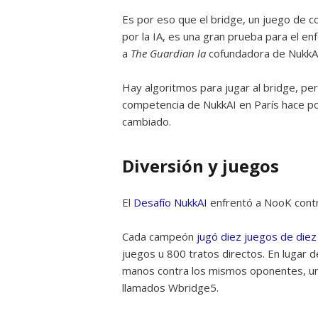
Es por eso que el bridge, un juego de c
por la IA, es una gran prueba para el enf
a
The Guardian la
cofundadora de NukkAI
Hay algoritmos para jugar al bridge, p
competencia de NukkAI en París hace po
cambiado.
Diversión y juegos
El
Desafío NukkAI
enfrentó a NooK cont
Cada campeón
jugó diez juegos de diez
juegos u 800 tratos directos. En lugar d
manos contra los mismos oponentes, un
llamados Wbridge5.