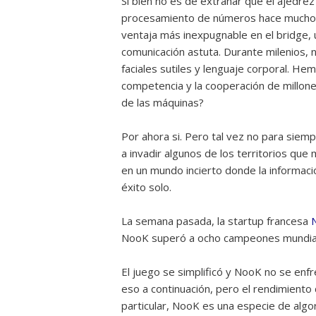
Si bien no es de extrañar que el ajedr
procesamiento de números hace mucho 
ventaja más inexpugnable en el bridge, 
comunicación astuta. Durante milenios, 
faciales sutiles y lenguaje corporal. 
competencia y la cooperación de millone
de las máquinas?
Por ahora si. Pero tal vez no para siem
a invadir algunos de los territorios q
en un mundo incierto donde la información
éxito solo.
La semana pasada, la startup francesa
NooK superó a ocho campeones mundiale
El juego se simplificó y NooK no se en
eso a continuación, pero el rendimiento 
particular, NooK es una especie de algo