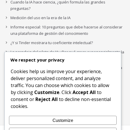
Cuando la IA hace ciencia, ¿quién formula las grandes
preguntas?
Medición del uso en la era de la IA
Informe especial: 10 preguntas que debe hacerse al considerar
una plataforma de gestión del conocimiento
¿Y si Tinder mostrara tu coeficiente intelectual?
La paradoja del piloto de IA: ¿Por qué crece exponencialmente la
complejidad de la IA empresarial?
We respect your privacy
Los organigramas de marketing se crearon para los canales. La
Cookies help us improve your experience,
IA acaba de dejarlos obsoletos.
deliver personalized content, and analyze
traffic. You can choose which cookies to allow
by clicking
Customize
. Click
Accept All
to
Buscar
consent or
Reject All
to decline non-essential
Buscar
cookies.
Customize