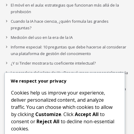
El móvil en el aula: estrategias que funcionan más allá de la
prohibición
Cuando la IA hace ciencia, ¿quién formula las grandes
preguntas?
Medición del uso en la era de la IA
Informe especial: 10 preguntas que debe hacerse al considerar
una plataforma de gestión del conocimiento
¿Y si Tinder mostrara tu coeficiente intelectual?
La paradoja del piloto de IA: ¿Por qué crece exponencialmente la
complejidad de la IA empresarial?
We respect your privacy
Los organigramas de marketing se crearon para los canales. La
Cookies help us improve your experience,
IA acaba de dejarlos obsoletos.
deliver personalized content, and analyze
traffic. You can choose which cookies to allow
by clicking
Customize
. Click
Accept All
to
Buscar
consent or
Reject All
to decline non-essential
Buscar
cookies.