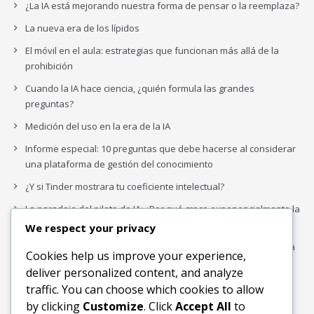
¿La IA está mejorando nuestra forma de pensar o la reemplaza?
La nueva era de los lípidos
El móvil en el aula: estrategias que funcionan más allá de la
prohibición
Cuando la IA hace ciencia, ¿quién formula las grandes
preguntas?
Medición del uso en la era de la IA
Informe especial: 10 preguntas que debe hacerse al considerar
una plataforma de gestión del conocimiento
¿Y si Tinder mostrara tu coeficiente intelectual?
La paradoja del piloto de IA: ¿Por qué crece exponencialmente la
complejidad de la IA empresarial?
We respect your privacy
Los organigramas de marketing se crearon para los canales. La
Cookies help us improve your experience,
IA acaba de dejarlos obsoletos.
deliver personalized content, and analyze
traffic. You can choose which cookies to allow
by clicking
Customize
. Click
Accept All
to
Buscar