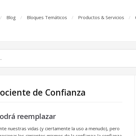
Blog
Bloques Temáticos
Productos & Servicios
Cociente de Confianza
podrá reemplazar
ente nuestras vidas (y ciertamente la uso a menudo), pero
sionar los cimientos mismos de la confianza: la confianza