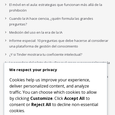
El móvil en el aula: estrategias que funcionan más allá de la
prohibición
Cuando la IA hace ciencia, ¿quién formula las grandes
preguntas?
Medición del uso en la era de la IA
Informe especial: 10 preguntas que debe hacerse al considerar
una plataforma de gestión del conocimiento
¿Y si Tinder mostrara tu coeficiente intelectual?
La paradoja del piloto de IA: ¿Por qué crece exponencialmente la
complejidad de la IA empresarial?
We respect your privacy
Los organigramas de marketing se crearon para los canales. La
Cookies help us improve your experience,
IA acaba de dejarlos obsoletos.
deliver personalized content, and analyze
traffic. You can choose which cookies to allow
by clicking
Customize
. Click
Accept All
to
Buscar
consent or
Reject All
to decline non-essential
Buscar
cookies.