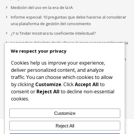
Medición del uso en la era de la IA
Informe especial: 10 preguntas que debe hacerse al considerar
una plataforma de gestión del conocimiento
¿Y si Tinder mostrara tu coeficiente intelectual?
La paradoja del piloto de IA: ¿Por qué crece exponencialmente la
complejidad de la IA empresarial?
We respect your privacy
Los organigramas de marketing se crearon para los canales. La
Cookies help us improve your experience,
IA acaba de dejarlos obsoletos.
deliver personalized content, and analyze
traffic. You can choose which cookies to allow
by clicking
Customize
. Click
Accept All
to
Buscar
consent or
Reject All
to decline non-essential
Buscar
cookies.
Customize
Reject All
Inicio
Blog
Bloques Temáticos