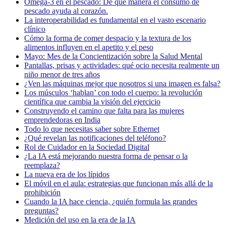
Omega-3 en el pescado: De qué manera el consumo de
pescado ayuda al corazón.
La interoperabilidad es fundamental en el vasto escenario
clínico
Cómo la forma de comer despacio y la textura de los
alimentos influyen en el apetito y el peso
Mayo: Mes de la Concientización sobre la Salud Mental
Pantallas, prisas y actividades: qué ocio necesita realmente un
niño menor de tres años
¿Ven las máquinas mejor que nosotros si una imagen es falsa?
Los músculos ‘hablan’ con todo el cuerpo: la revolución
científica que cambia la visión del ejercicio
Construyendo el camino que falta para las mujeres
emprendedoras en India
Todo lo que necesitas saber sobre Ethernet
¿Qué revelan las notificaciones del teléfono?
Rol de Cuidador en la Sociedad Digital
¿La IA está mejorando nuestra forma de pensar o la
reemplaza?
La nueva era de los lípidos
El móvil en el aula: estrategias que funcionan más allá de la
prohibición
Cuando la IA hace ciencia, ¿quién formula las grandes
preguntas?
Medición del uso en la era de la IA