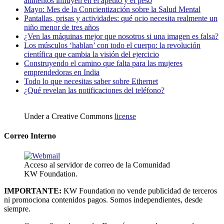
alimentos influyen en el apetito y el peso
Mayo: Mes de la Concientización sobre la Salud Mental
Pantallas, prisas y actividades: qué ocio necesita realmente un
niño menor de tres años
¿Ven las máquinas mejor que nosotros si una imagen es falsa?
Los músculos ‘hablan’ con todo el cuerpo: la revolución
científica que cambia la visión del ejercicio
Construyendo el camino que falta para las mujeres
emprendedoras en India
Todo lo que necesitas saber sobre Ethernet
¿Qué revelan las notificaciones del teléfono?
Under a Creative Commons
license
Correo Interno
Acceso al servidor de correo de la Comunidad
KW Foundation.
IMPORTANTE:
KW Foundation no vende publicidad de terceros
ni promociona contenidos pagos. Somos independientes, desde
siempre.