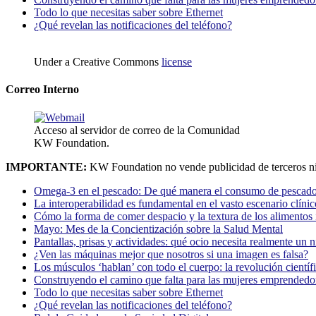
Todo lo que necesitas saber sobre Ethernet
¿Qué revelan las notificaciones del teléfono?
Under a Creative Commons
license
Correo Interno
Acceso al servidor de correo de la Comunidad
KW Foundation.
IMPORTANTE:
KW Foundation no vende publicidad de terceros ni
Omega-3 en el pescado: De qué manera el consumo de pescado
La interoperabilidad es fundamental en el vasto escenario clínic
Cómo la forma de comer despacio y la textura de los alimentos i
Mayo: Mes de la Concientización sobre la Salud Mental
Pantallas, prisas y actividades: qué ocio necesita realmente un 
¿Ven las máquinas mejor que nosotros si una imagen es falsa?
Los músculos ‘hablan’ con todo el cuerpo: la revolución científi
Construyendo el camino que falta para las mujeres emprendedor
Todo lo que necesitas saber sobre Ethernet
¿Qué revelan las notificaciones del teléfono?