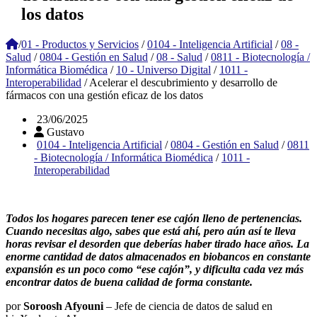
los datos
/
01 - Productos y Servicios
/
0104 - Inteligencia Artificial
/
08 -
Salud
/
0804 - Gestión en Salud
/
08 - Salud
/
0811 - Biotecnología /
Informática Biomédica
/
10 - Universo Digital
/
1011 -
Interoperabilidad
/
Acelerar el descubrimiento y desarrollo de
fármacos con una gestión eficaz de los datos
23/06/2025
Gustavo
0104 - Inteligencia Artificial
/
0804 - Gestión en Salud
/
0811
- Biotecnología / Informática Biomédica
/
1011 -
Interoperabilidad
Todos los hogares parecen tener ese cajón lleno de pertenencias.
Cuando necesitas algo, sabes que está ahí, pero aún así te lleva
horas revisar el desorden que deberías haber tirado hace años. La
enorme cantidad de datos almacenados en biobancos en constante
expansión es un poco como “ese cajón”, y dificulta cada vez más
encontrar datos de buena calidad de forma constante.
por
Soroosh Afyouni
– Jefe de ciencia de datos de salud en