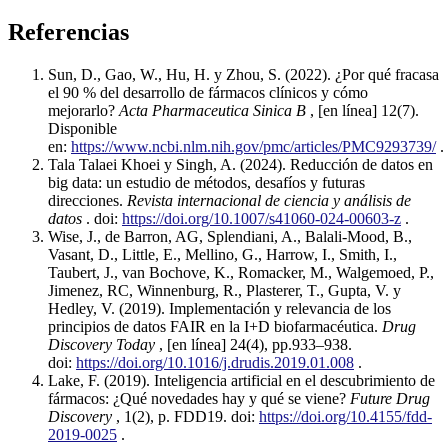
Referencias
Sun, D., Gao, W., Hu, H. y Zhou, S. (2022). ¿Por qué fracasa
el 90 % del desarrollo de fármacos clínicos y cómo
mejorarlo?
Acta Pharmaceutica Sinica B
, [en línea] 12(7).
Disponible
en:
https://www.ncbi.nlm.nih.gov/pmc/articles/PMC9293739/
.
Tala Talaei Khoei y Singh, A. (2024). Reducción de datos en
big data: un estudio de métodos, desafíos y futuras
direcciones.
Revista internacional de ciencia y análisis de
datos
. doi:
https://doi.org/10.1007/s41060-024-00603-z
.
Wise, J., de Barron, AG, Splendiani, A., Balali-Mood, B.,
Vasant, D., Little, E., Mellino, G., Harrow, I., Smith, I.,
Taubert, J., van Bochove, K., Romacker, M., Walgemoed, P.,
Jimenez, RC, Winnenburg, R., Plasterer, T., Gupta, V. y
Hedley, V. (2019). Implementación y relevancia de los
principios de datos FAIR en la I+D biofarmacéutica.
Drug
Discovery Today
, [en línea] 24(4), pp.933–938.
doi:
https://doi.org/10.1016/j.drudis.2019.01.008
.
Lake, F. (2019). Inteligencia artificial en el descubrimiento de
fármacos: ¿Qué novedades hay y qué se viene?
Future Drug
Discovery
, 1(2), p. FDD19. doi:
https://doi.org/10.4155/fdd-
2019-0025
.