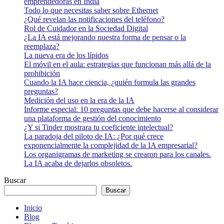
emprendedoras en India
Todo lo que necesitas saber sobre Ethernet
¿Qué revelan las notificaciones del teléfono?
Rol de Cuidador en la Sociedad Digital
¿La IA está mejorando nuestra forma de pensar o la
reemplaza?
La nueva era de los lípidos
El móvil en el aula: estrategias que funcionan más allá de la
prohibición
Cuando la IA hace ciencia, ¿quién formula las grandes
preguntas?
Medición del uso en la era de la IA
Informe especial: 10 preguntas que debe hacerse al considerar
una plataforma de gestión del conocimiento
¿Y si Tinder mostrara tu coeficiente intelectual?
La paradoja del piloto de IA: ¿Por qué crece
exponencialmente la complejidad de la IA empresarial?
Los organigramas de marketing se crearon para los canales.
La IA acaba de dejarlos obsoletos.
Buscar
Buscar
Inicio
Blog