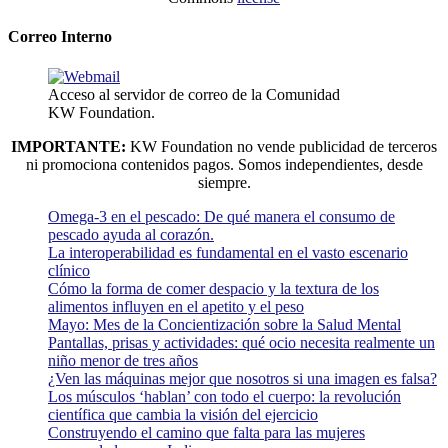
Correo Interno
Acceso al servidor de correo de la Comunidad
KW Foundation.
IMPORTANTE:
KW Foundation no vende publicidad de terceros
ni promociona contenidos pagos. Somos independientes, desde
siempre.
Omega-3 en el pescado: De qué manera el consumo de
pescado ayuda al corazón.
La interoperabilidad es fundamental en el vasto escenario
clínico
Cómo la forma de comer despacio y la textura de los
alimentos influyen en el apetito y el peso
Mayo: Mes de la Concientización sobre la Salud Mental
Pantallas, prisas y actividades: qué ocio necesita realmente un
niño menor de tres años
¿Ven las máquinas mejor que nosotros si una imagen es falsa?
Los músculos ‘hablan’ con todo el cuerpo: la revolución
científica que cambia la visión del ejercicio
Construyendo el camino que falta para las mujeres