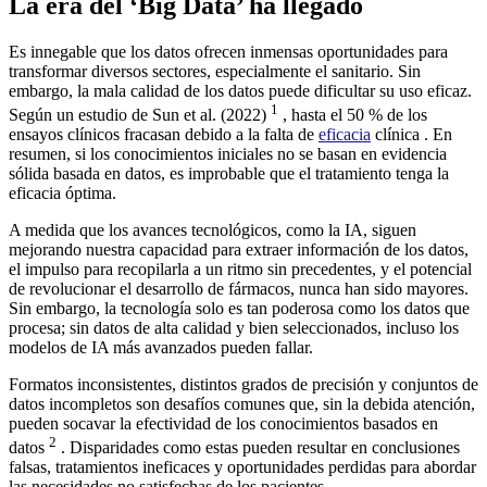
La era del ‘Big Data’ ha llegado
Es innegable que los datos ofrecen inmensas oportunidades para
transformar diversos sectores, especialmente el sanitario. Sin
embargo, la mala calidad de los datos puede dificultar su uso eficaz.
1
Según un estudio de Sun et al. (2022)
, hasta el 50 % de los
ensayos clínicos fracasan debido a la falta de
eficacia
clínica . En
resumen, si los conocimientos iniciales no se basan en evidencia
sólida basada en datos, es improbable que el tratamiento tenga la
eficacia óptima.
A medida que los avances tecnológicos, como la IA, siguen
mejorando nuestra capacidad para extraer información de los datos,
el impulso para recopilarla a un ritmo sin precedentes, y el potencial
de revolucionar el desarrollo de fármacos, nunca han sido mayores.
Sin embargo, la tecnología solo es tan poderosa como los datos que
procesa; sin datos de alta calidad y bien seleccionados, incluso los
modelos de IA más avanzados pueden fallar.
Formatos inconsistentes, distintos grados de precisión y conjuntos de
datos incompletos son desafíos comunes que, sin la debida atención,
pueden socavar la efectividad de los conocimientos basados ​​en
2
datos
. Disparidades como estas pueden resultar en conclusiones
falsas, tratamientos ineficaces y oportunidades perdidas para abordar
las necesidades no satisfechas de los pacientes.