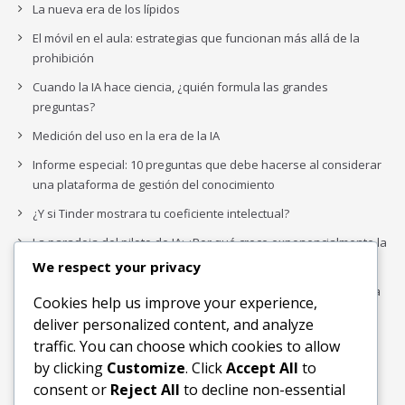
La nueva era de los lípidos
El móvil en el aula: estrategias que funcionan más allá de la
prohibición
Cuando la IA hace ciencia, ¿quién formula las grandes
preguntas?
Medición del uso en la era de la IA
Informe especial: 10 preguntas que debe hacerse al considerar
una plataforma de gestión del conocimiento
¿Y si Tinder mostrara tu coeficiente intelectual?
La paradoja del piloto de IA: ¿Por qué crece exponencialmente la
complejidad de la IA empresarial?
We respect your privacy
Los organigramas de marketing se crearon para los canales. La
Cookies help us improve your experience,
IA acaba de dejarlos obsoletos.
deliver personalized content, and analyze
traffic. You can choose which cookies to allow
by clicking
Customize
. Click
Accept All
to
Buscar
consent or
Reject All
to decline non-essential
Buscar