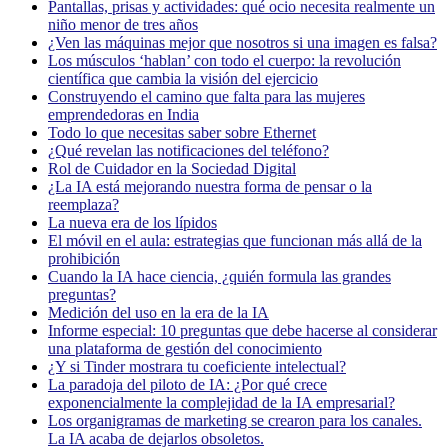
Pantallas, prisas y actividades: qué ocio necesita realmente un
niño menor de tres años
¿Ven las máquinas mejor que nosotros si una imagen es falsa?
Los músculos ‘hablan’ con todo el cuerpo: la revolución
científica que cambia la visión del ejercicio
Construyendo el camino que falta para las mujeres
emprendedoras en India
Todo lo que necesitas saber sobre Ethernet
¿Qué revelan las notificaciones del teléfono?
Rol de Cuidador en la Sociedad Digital
¿La IA está mejorando nuestra forma de pensar o la
reemplaza?
La nueva era de los lípidos
El móvil en el aula: estrategias que funcionan más allá de la
prohibición
Cuando la IA hace ciencia, ¿quién formula las grandes
preguntas?
Medición del uso en la era de la IA
Informe especial: 10 preguntas que debe hacerse al considerar
una plataforma de gestión del conocimiento
¿Y si Tinder mostrara tu coeficiente intelectual?
La paradoja del piloto de IA: ¿Por qué crece
exponencialmente la complejidad de la IA empresarial?
Los organigramas de marketing se crearon para los canales.
La IA acaba de dejarlos obsoletos.