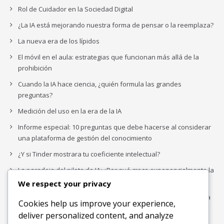
Rol de Cuidador en la Sociedad Digital
¿La IA está mejorando nuestra forma de pensar o la reemplaza?
La nueva era de los lípidos
El móvil en el aula: estrategias que funcionan más allá de la
prohibición
Cuando la IA hace ciencia, ¿quién formula las grandes
preguntas?
Medición del uso en la era de la IA
Informe especial: 10 preguntas que debe hacerse al considerar
una plataforma de gestión del conocimiento
¿Y si Tinder mostrara tu coeficiente intelectual?
La paradoja del piloto de IA: ¿Por qué crece exponencialmente la
complejidad de la IA empresarial?
We respect your privacy
Los organigramas de marketing se crearon para los canales. La
Cookies help us improve your experience,
IA acaba de dejarlos obsoletos.
deliver personalized content, and analyze