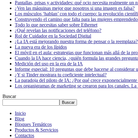
Pantallas, prisas y actividades: qué ocio necesita realmente un 
¿Ven las máquinas mejor que nosotros si una imagen es falsa?
Los músculos ‘hablan’ con todo el cuerpo: la revolución científi
Construyendo el camino que falta para las mujeres emprendedor
Todo lo que necesitas saber sobre Ethernet
¿Qué revelan las notificaciones del teléfono?
Rol de Cuidador en la Sociedad Digital
¿La IA está mejorando nuestra forma de pensar o la reemplaza?
La nueva era de los lípidos
El móvil en el aula: estrategias que funcionan más allá de la pr
Cuando la IA hace ciencia, ¿quién formula las grandes pregunt
Medición del uso en la era de la IA
Informe especial: 10 preguntas que debe hacerse al considerar 
¿Y si Tinder mostrara tu coeficiente intelectual?
La paradoja del piloto de IA: ¿Por qué crece exponencialmente 
Los organigramas de marketing se crearon para los canales. La 
Buscar
Buscar
Inicio
Blog
Bloques Temáticos
Productos & Servicios
Contactos