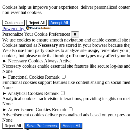
Cookies help us improve your experience, deliver personalized conten
non-essential cookies.
Customize
Reject All
Accept All
Powered by
Personalize Your Cookie Preferences
✖
We use cookies to ensure smooth navigation and enable essential site
Cookies marked as
Necessary
are stored in your browser because they 
We also use third-party cookies to analyze site usage, remember your 
cookies, but please note that turning off some types may affect your 
►
Necessary Cookies
Always Active
Necessary cookies enable essential site features like secure log-ins a
None
►
Functional Cookies
Remark
Functional cookies support features like content sharing on social medi
None
►
Analytical Cookies
Remark
Analytical cookies track visitor interactions, providing insights on metr
None
►
Advertisement Cookies
Remark
Advertisement cookies deliver personalized ads based on your previous
None
Reject All
Save Preferences
Accept All