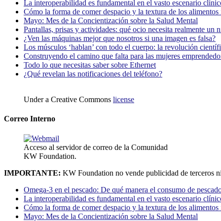
La interoperabilidad es fundamental en el vasto escenario clínic
Cómo la forma de comer despacio y la textura de los alimentos i
Mayo: Mes de la Concientización sobre la Salud Mental
Pantallas, prisas y actividades: qué ocio necesita realmente un 
¿Ven las máquinas mejor que nosotros si una imagen es falsa?
Los músculos ‘hablan’ con todo el cuerpo: la revolución científi
Construyendo el camino que falta para las mujeres emprendedor
Todo lo que necesitas saber sobre Ethernet
¿Qué revelan las notificaciones del teléfono?
Under a Creative Commons
license
Correo Interno
Acceso al servidor de correo de la Comunidad
KW Foundation.
IMPORTANTE:
KW Foundation no vende publicidad de terceros ni
Omega-3 en el pescado: De qué manera el consumo de pescado
La interoperabilidad es fundamental en el vasto escenario clínic
Cómo la forma de comer despacio y la textura de los alimentos i
Mayo: Mes de la Concientización sobre la Salud Mental