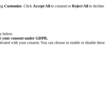
ing
Customize
. Click
Accept All
to consent or
Reject All
to decline
ry below.
re your consent under GDPR.
tivated with your consent. You can choose to enable or disable these