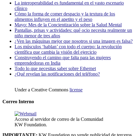
La interoperabilidad es fundamental en el vasto escenario
clínico
Cómo la forma de comer despacio y la textura de los
alimentos influyen en el apetito y el peso
Mayo: Mes de la Concientización sobre la Salud Mental
Pantallas, prisas y actividades: qué ocio necesita realmente un
niño menor de tres años
¿Ven las máquinas mejor que nosotros si una imagen es falsa?
Los músculos ‘hablan’ con todo el cuerpo: la revolución
científica que cambia la visión del ejercicio
Construyendo el camino que falta para las mujeres
emprendedoras en India
Todo lo que necesitas saber sobre Ethernet
¿Qué revelan las notificaciones del teléfono?
Under a Creative Commons
license
Correo Interno
Acceso al servidor de correo de la Comunidad
KW Foundation.
IMPORTANTE:
KW Foundation no vende publicidad de terceros