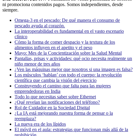
ni promociona contenidos pagos. Somos independientes, desde
siempre.
Omega-3 en el pescado: De qué manera el consumo de
pescado ayuda al corazón.
La interoperabilidad es fundamental en el vasto escenario
clínico
Cómo la forma de comer despacio y la textura de los
alimentos influyen en el apetito y el peso
Mayo: Mes de la Concientización sobre la Salud Mental
Pantallas, prisas y actividades: qué ocio necesita realmente un
niño menor de tres años
¿Ven las máquinas mejor que nosotros si una imagen es falsa?
Los músculos ‘hablan’ con todo el cuerpo: la revolución
científica que cambia la visión del ejercicio
Construyendo el camino que falta para las mujeres
emprendedoras en India
Todo lo que necesitas saber sobre Ethernet
¿Qué revelan las notificaciones del teléfono?
Rol de Cuidador en la Sociedad Digital
¿La IA está mejorando nuestra forma de pensar o la
reemplaza?
La nueva era de los lípidos
El móvil en el aula: estrategias que funcionan más allá de la
prohibición