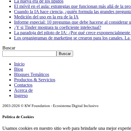
La nueva era de los lípidos
El móvil en el aula: estrategias que funcionan más allá de la pr
Cuando la IA hace ciencia, ¿quién formula las grandes pregunt
Medición del uso en la era de la IA
Informe especial: 10 preguntas que debe hacerse al considerar 
¿Y si Tinder mostrara tu coeficiente intelectual?
La paradoja del piloto de IA: ¿Por qué crece exponencialmente 
Los organigramas de marketing se crearon para los canales. La 
Buscar
Buscar
Inicio
Blog
Bloques Temáticos
Productos & Servicios
Contactos
Acerca de
Ingreso
2003-2026 © KW Foundation - Ecosistema Digital Inclusivo
Política de Cookies
Usamos cookies en nuestro sitio web para brindarle una mejor experi