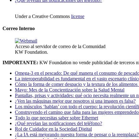
¿Qué revelan las notificaciones del teléfono?
Under a Creative Commons
license
Correo Interno
Acceso al servidor de correo de la Comunidad
KW Foundation.
IMPORTANTE:
KW Foundation no vende publicidad de terceros ni
Omega-3 en el pescado: De qué manera el consumo de pescado
La interoperabilidad es fundamental en el vasto escenario clínic
Cómo la forma de comer despacio y la textura de los alimentos i
Mayo: Mes de la Concientización sobre la Salud Mental
Pantallas, prisas y actividades: qué ocio necesita realmente un 
¿Ven las máquinas mejor que nosotros si una imagen es falsa?
Los músculos ‘hablan’ con todo el cuerpo: la revolución científi
Construyendo el camino que falta para las mujeres emprendedor
Todo lo que necesitas saber sobre Ethernet
¿Qué revelan las notificaciones del teléfono?
Rol de Cuidador en la Sociedad Digital
¿La IA está mejorando nuestra forma de pensar o la reemplaza?