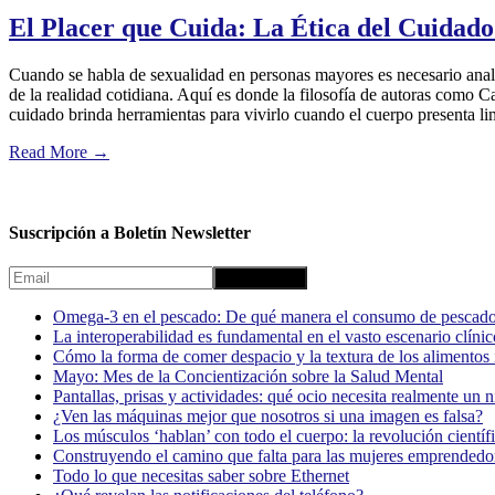
El Placer que Cuida: La Ética del Cuidado
Cuando se habla de sexualidad en personas mayores es necesario analiz
de la realidad cotidiana. Aquí es donde la filosofía de autoras como Ca
cuidado brinda herramientas para vivirlo cuando el cuerpo presenta lim
Read More
→
Suscripción a Boletín Newsletter
Omega-3 en el pescado: De qué manera el consumo de pescado
La interoperabilidad es fundamental en el vasto escenario clínic
Cómo la forma de comer despacio y la textura de los alimentos i
Mayo: Mes de la Concientización sobre la Salud Mental
Pantallas, prisas y actividades: qué ocio necesita realmente un 
¿Ven las máquinas mejor que nosotros si una imagen es falsa?
Los músculos ‘hablan’ con todo el cuerpo: la revolución científi
Construyendo el camino que falta para las mujeres emprendedor
Todo lo que necesitas saber sobre Ethernet