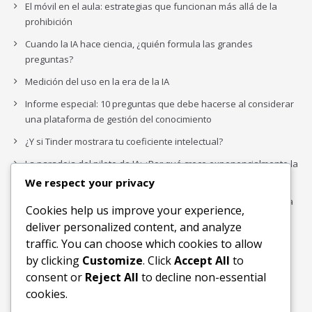
El móvil en el aula: estrategias que funcionan más allá de la
prohibición
Cuando la IA hace ciencia, ¿quién formula las grandes
preguntas?
Medición del uso en la era de la IA
Informe especial: 10 preguntas que debe hacerse al considerar
una plataforma de gestión del conocimiento
¿Y si Tinder mostrara tu coeficiente intelectual?
La paradoja del piloto de IA: ¿Por qué crece exponencialmente la
complejidad de la IA empresarial?
We respect your privacy
Los organigramas de marketing se crearon para los canales. La
Cookies help us improve your experience,
IA acaba de dejarlos obsoletos.
deliver personalized content, and analyze
traffic. You can choose which cookies to allow
by clicking
Customize
. Click
Accept All
to
Buscar
consent or
Reject All
to decline non-essential
Buscar
cookies.