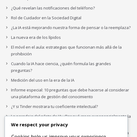
¿Qué revelan las notificaciones del teléfono?
Rol de Cuidador en la Sociedad Digital
¿La IA está mejorando nuestra forma de pensar o la reemplaza?
La nueva era de los lípidos
El móvil en el aula: estrategias que funcionan más allá de la
prohibición
Cuando la IA hace ciencia, ¿quién formula las grandes
preguntas?
Medición del uso en la era de la IA
Informe especial: 10 preguntas que debe hacerse al considerar
una plataforma de gestión del conocimiento
¿Y si Tinder mostrara tu coeficiente intelectual?
La paradoja del piloto de IA: ¿Por qué crece exponencialmente la
complejidad de la IA empresarial?
We respect your privacy
Los organigramas de marketing se crearon para los canales. La
Cookies help us improve your experience,