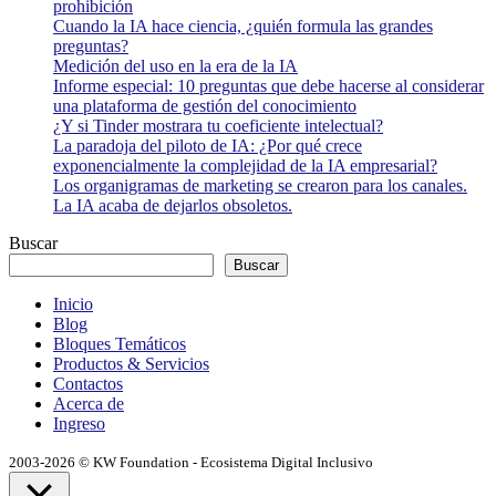
prohibición
Cuando la IA hace ciencia, ¿quién formula las grandes
preguntas?
Medición del uso en la era de la IA
Informe especial: 10 preguntas que debe hacerse al considerar
una plataforma de gestión del conocimiento
¿Y si Tinder mostrara tu coeficiente intelectual?
La paradoja del piloto de IA: ¿Por qué crece
exponencialmente la complejidad de la IA empresarial?
Los organigramas de marketing se crearon para los canales.
La IA acaba de dejarlos obsoletos.
Buscar
Buscar
Inicio
Blog
Bloques Temáticos
Productos & Servicios
Contactos
Acerca de
Ingreso
2003-2026 © KW Foundation - Ecosistema Digital Inclusivo