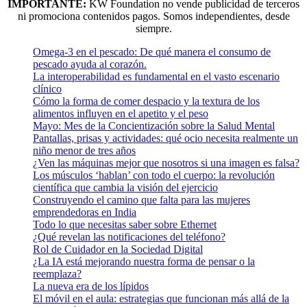
IMPORTANTE:
KW Foundation no vende publicidad de terceros
ni promociona contenidos pagos. Somos independientes, desde
siempre.
Omega-3 en el pescado: De qué manera el consumo de
pescado ayuda al corazón.
La interoperabilidad es fundamental en el vasto escenario
clínico
Cómo la forma de comer despacio y la textura de los
alimentos influyen en el apetito y el peso
Mayo: Mes de la Concientización sobre la Salud Mental
Pantallas, prisas y actividades: qué ocio necesita realmente un
niño menor de tres años
¿Ven las máquinas mejor que nosotros si una imagen es falsa?
Los músculos ‘hablan’ con todo el cuerpo: la revolución
científica que cambia la visión del ejercicio
Construyendo el camino que falta para las mujeres
emprendedoras en India
Todo lo que necesitas saber sobre Ethernet
¿Qué revelan las notificaciones del teléfono?
Rol de Cuidador en la Sociedad Digital
¿La IA está mejorando nuestra forma de pensar o la
reemplaza?
La nueva era de los lípidos
El móvil en el aula: estrategias que funcionan más allá de la