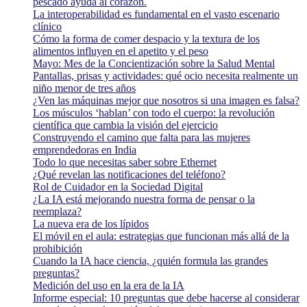
pescado ayuda al corazón.
La interoperabilidad es fundamental en el vasto escenario
clínico
Cómo la forma de comer despacio y la textura de los
alimentos influyen en el apetito y el peso
Mayo: Mes de la Concientización sobre la Salud Mental
Pantallas, prisas y actividades: qué ocio necesita realmente un
niño menor de tres años
¿Ven las máquinas mejor que nosotros si una imagen es falsa?
Los músculos ‘hablan’ con todo el cuerpo: la revolución
científica que cambia la visión del ejercicio
Construyendo el camino que falta para las mujeres
emprendedoras en India
Todo lo que necesitas saber sobre Ethernet
¿Qué revelan las notificaciones del teléfono?
Rol de Cuidador en la Sociedad Digital
¿La IA está mejorando nuestra forma de pensar o la
reemplaza?
La nueva era de los lípidos
El móvil en el aula: estrategias que funcionan más allá de la
prohibición
Cuando la IA hace ciencia, ¿quién formula las grandes
preguntas?
Medición del uso en la era de la IA
Informe especial: 10 preguntas que debe hacerse al considerar