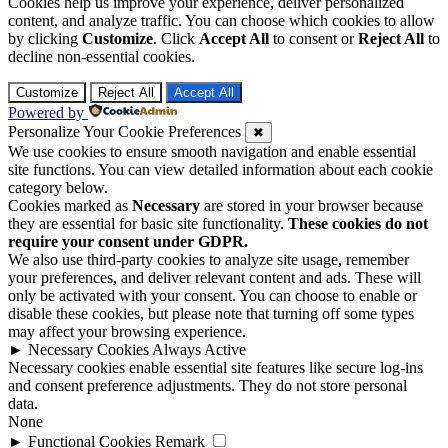
Cookies help us improve your experience, deliver personalized
content, and analyze traffic. You can choose which cookies to allow
by clicking
Customize
. Click
Accept All
to consent or
Reject All
to
decline non-essential cookies.
Customize
Reject All
Accept All
Powered by
Personalize Your Cookie Preferences
✖
We use cookies to ensure smooth navigation and enable essential
site functions. You can view detailed information about each cookie
category below.
Cookies marked as
Necessary
are stored in your browser because
they are essential for basic site functionality.
These cookies do not
require your consent under GDPR.
We also use third-party cookies to analyze site usage, remember
your preferences, and deliver relevant content and ads. These will
only be activated with your consent. You can choose to enable or
disable these cookies, but please note that turning off some types
may affect your browsing experience.
►
Necessary Cookies
Always Active
Necessary cookies enable essential site features like secure log-ins
and consent preference adjustments. They do not store personal
data.
None
►
Functional Cookies
Remark